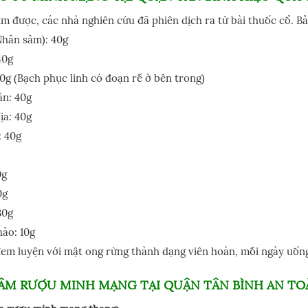
ìm được, các nhà nghiên cứu đã phiên dịch ra từ bài thuốc cổ. B
Nhân sâm): 40g
40g
0g (Bạch phục linh có đoạn rễ ở bên trong)
ân: 40g
ịa: 40g
 40g
0g
0g
30g
ảo: 10g
đem luyện với mật ong rừng thành dạng viên hoàn, mỗi ngày uống
ÂM RƯỢU MINH MẠNG TẠI QUẬN TÂN BÌNH AN TO