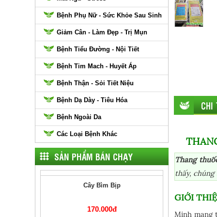
Bệnh Phụ Nữ - Sức Khỏe Sau Sinh
Giảm Cân - Làm Đẹp - Trị Mụn
Bệnh Tiểu Đường - Nội Tiết
Bệnh Tim Mach - Huyết Áp
Bệnh Thận - Sỏi Tiết Niệu
Bệnh Dạ Dày - Tiêu Hóa
CHI
Bệnh Ngoài Da
Các Loại Bệnh Khác
THANG
SẢN PHẨM BÁN CHẠY
Thang thuố
thấy, chúng 
Cây Bìm Bịp
GIỚI TH
170.000đ
Minh mạng t