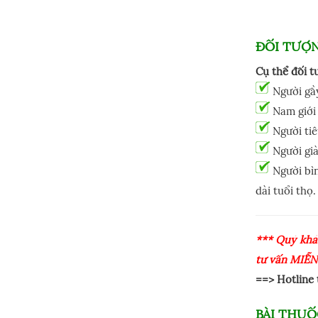
ĐỐI TƯỢ
Cụ thể đối t
Người gầ
Nam giới 
Người tiê
Người già
Người bìn
dài tuổi thọ.
*** Quý khá
tư vấn MIỄN
==> Hotline
BÀI THUỐ