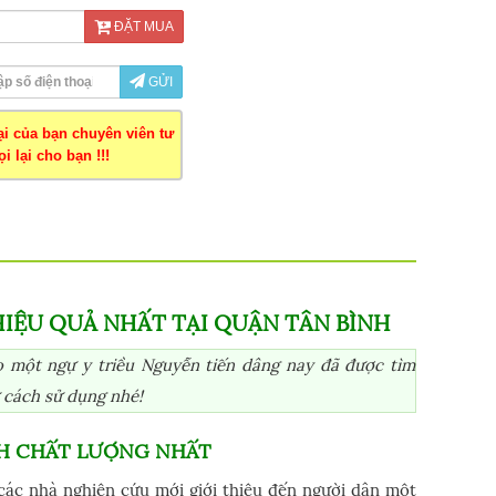
ĐẶT MUA
GỬI
oại của bạn chuyên viên tư
i lại cho bạn !!!
IỆU QUẢ NHẤT TẠI QUẬN TÂN BÌNH
 một ngự y triều Nguyễn tiến dâng nay đã được tìm
 cách sử dụng nhé!
NH CHẤT LƯỢNG NHẤT
các nhà nghiên cứu mới giới thiệu đến người dân một