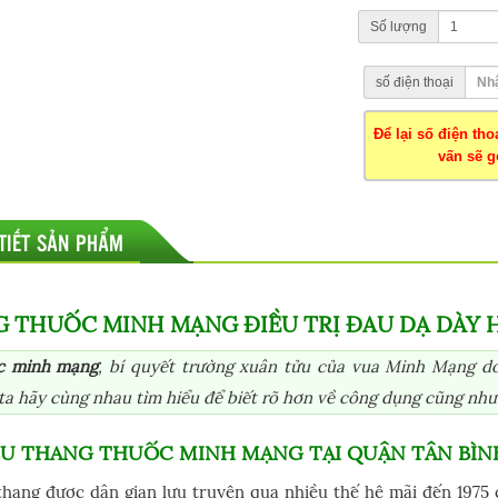
Số lượng
số điện thoại
Để lại số điện th
vấn sẽ gọ
 TIẾT SẢN PHẨM
 THUỐC MINH MẠNG ĐIỀU TRỊ ĐAU DẠ DÀY H
c minh mạng
, bí quyết trường xuân tửu của vua Minh Mạng do
ta hãy cùng nhau tìm hiểu để biết rõ hơn về công dụng cũng như
IỆU THANG THUỐC MINH MẠNG TẠI QUẬN TÂN BÌ
hang được dân gian lưu truyên qua nhiều thế hệ mãi đến 1975 