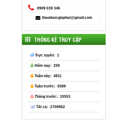
0909 039 346
thaoduocgiaphat@gmail.com
THỐNG KÊ TRUY CẬP
1
Trực tuyến:
250
Hôm nay:
4811
Tuần này:
6589
Tuần trước:
10553
Tháng trước:
2709962
Tất cả: