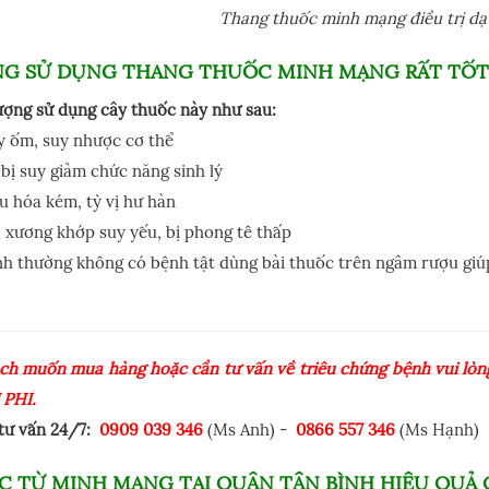
Thang thuốc minh mạng điều trị dạ
NG SỬ DỤNG THANG THUỐC MINH MẠNG RẤT TỐT 
ượng sử dụng cây thuốc này như sau:
y ốm, suy nhược cơ thể
bị suy giảm chức năng sinh lý
u hóa kém, tỳ vị hư hàn
 xương khớp suy yếu, bị phong tê thấp
h thường không có bệnh tật dùng bài thuốc trên ngâm rượu giú
ch muốn mua hàng hoặc cần tư vấn về triêu chứng bệnh vui lòng
 PHÍ.
 tư vấn 24/7:
0909 039 346
(Ms Anh) -
0866 557 346
(Ms Hạnh)
C TỪ MINH MẠNG TẠI QUẬN TÂN BÌNH HIỆU QUẢ 