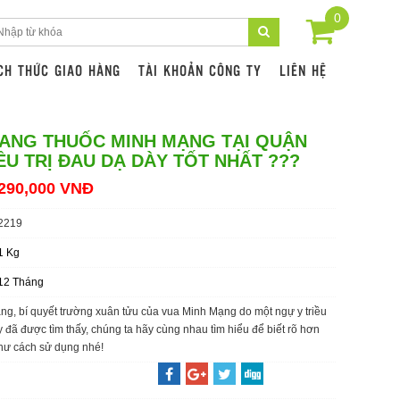
0
CH THỨC GIAO HÀNG
TÀI KHOẢN CÔNG TY
LIÊN HỆ
ANG THUỐC MINH MẠNG TẠI QUẬN
ỀU TRỊ ĐAU DẠ DÀY TỐT NHẤT ???
290,000 VNĐ
2219
1 Kg
12 Tháng
g, bí quyết trường xuân tửu của vua Minh Mạng do một ngự y triều
 đã được tìm thấy, chúng ta hãy cùng nhau tìm hiểu để biết rõ hơn
hư cách sử dụng nhé!