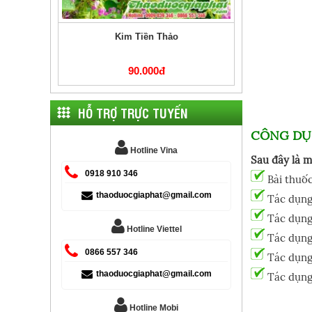
Kim Tiền Thảo
90.000đ
HỖ TRỢ TRỰC TUYẾN
CÔNG DỤ
Hotline Vina
Sau đây là m
0918 910 346
Bài thuốc
thaoduocgiaphat@gmail.com
Tác dụng 
Tác dụng 
Hotline Viettel
Cây Cỏ Mực
Tác dụng 
0866 557 346
Tác dụng 
70.000đ
thaoduocgiaphat@gmail.com
Tác dụng 
Hotline Mobi