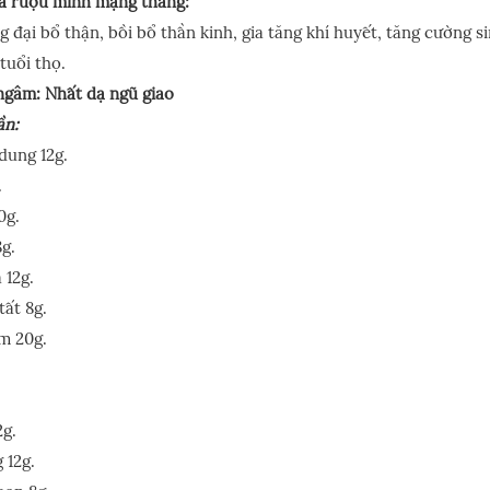
a rượu minh mạng thang:
 đại bổ thận, bồi bổ thần kinh, gia tăng khí huyết, tăng cường s
tuổi thọ.
ngâm: Nhất dạ ngũ giao
ần:
dung 12g.
.
0g.
8g.
 12g.
ất 8g.
m 20g.
.
2g.
 12g.