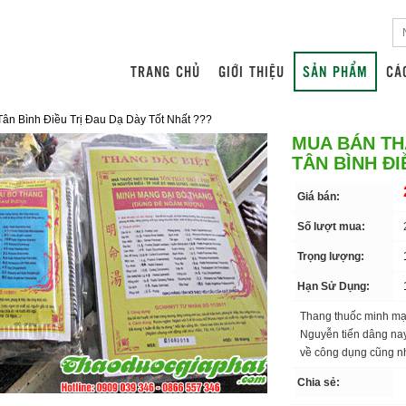
TRANG CHỦ
GIỚI THIỆU
SẢN PHẨM
CÁ
n Bình Điều Trị Đau Dạ Dày Tốt Nhất ???
MUA BÁN TH
TÂN BÌNH ĐI
Giá bán:
Số lượt mua:
Trọng lượng:
Hạn Sử Dụng:
Thang thuốc minh mạn
Nguyễn tiến dâng nay
về công dụng cũng n
Chia sẻ: