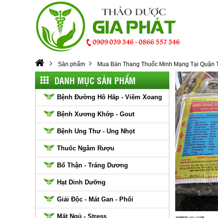
Sản phẩm
Mua Bán Thang Thuốc Minh Mạng Tại Quận Tâ
DANH MỤC SẢN PHẨM
Bệnh Đường Hô Hấp - Viêm Xoang
Bệnh Xương Khớp - Gout
Bệnh Ung Thư - Ung Nhọt
Thuốc Ngâm Rượu
Bổ Thận - Tráng Dương
Hạt Dinh Dưỡng
Giải Độc - Mát Gan - Phổi
Mất Ngủ - Stress