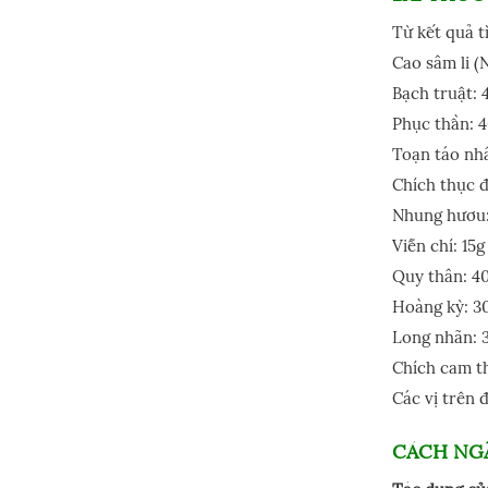
Từ kết quả t
Cao sâm li (
Bạch truật: 
Phục thần: 4
Toạn táo nh
Chích thục đ
Nhung hươu:
Viễn chí: 15g
Quy thân: 4
Hoàng kỳ: 3
Long nhãn: 
Chích cam th
Các vị trên 
CÁCH NG