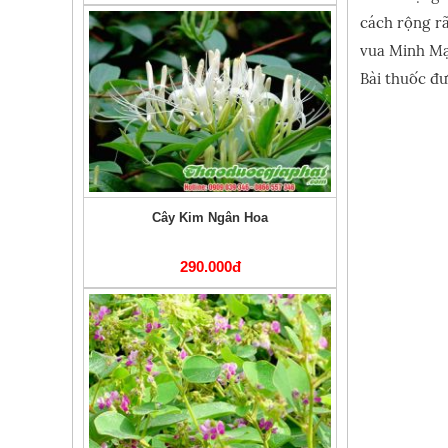
cách rộng rã
vua Minh Mạ
Bài thuốc đư
Cây Kim Ngân Hoa
290.000đ