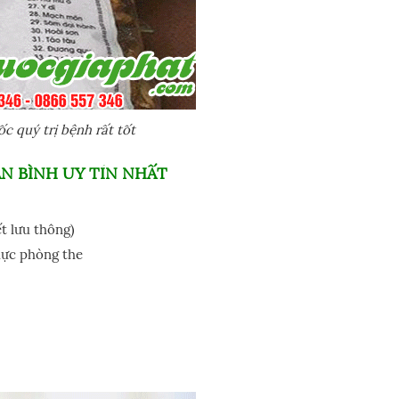
 quý trị bệnh rất tốt
 BÌNH UY TÍN NHẤT
ết lưu thông)
lực phòng the