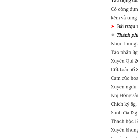
Tác dụng củ
Có công dụng
kém và tăng 
Bài rượu 
❖
Thành ph
Nhục thung 
Táo nhân 8g
Xuyên Qui 2
Cốt toái bổ 
Cam cúc hoa
Xuyên ngưu t
Nhị Hồng sâ
Chích kỳ 8g.
Sanh địa 12g
Thạch hộc 1
Xuyên khung