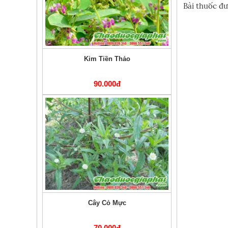
Bài thuốc đư
Kim Tiền Thảo
90.000đ
Cây Cỏ Mực
70.000đ