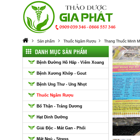
Sản phẩm
Thuốc Ngâm Rượu
Thang Thuốc Minh 
DANH MỤC SẢN PHẨM
Bệnh Đường Hô Hấp - Viêm Xoang
Bệnh Xương Khớp - Gout
Bệnh Ung Thư - Ung Nhọt
Thuốc Ngâm Rượu
Bổ Thận - Tráng Dương
Hạt Dinh Dưỡng
Giải Độc - Mát Gan - Phổi
Mất Ngủ - Stress