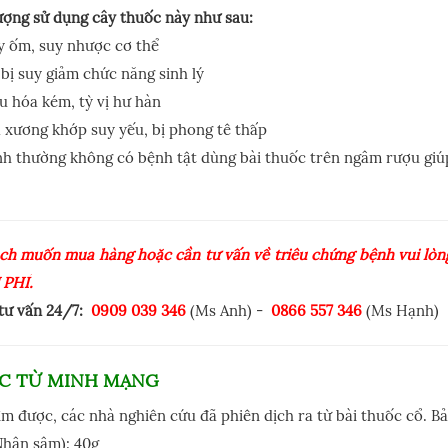
ượng sử dụng cây thuốc này như sau:
y ốm, suy nhược cơ thể
bị suy giảm chức năng sinh lý
u hóa kém, tỳ vị hư hàn
 xương khớp suy yếu, bị phong tê thấp
h thường không có bệnh tật dùng bài thuốc trên ngâm rượu giú
ch muốn mua hàng hoặc cần tư vấn về triêu chứng bệnh vui lòng
 PHÍ.
 tư vấn 24/7:
0909 039 346
(Ms Anh) -
0866 557 346
(Ms Hạnh)
ỐC TỪ MINH MẠNG
ìm được, các nhà nghiên cứu đã phiên dịch ra từ bài thuốc cổ. B
Nhân sâm): 40g