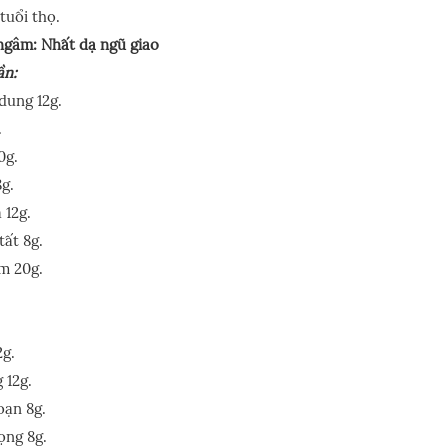
tuổi thọ.
ngâm: Nhất dạ ngũ giao
ần:
dung 12g.
.
0g.
8g.
 12g.
ất 8g.
m 20g.
.
2g.
 12g.
oạn 8g.
ọng 8g.