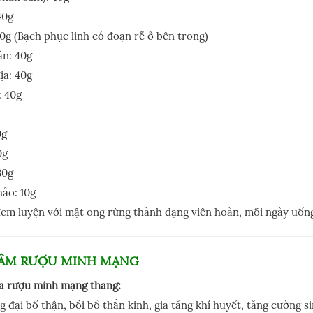
40g
0g (Bạch phục linh có đoạn rễ ở bên trong)
ân: 40g
ịa: 40g
 40g
0g
0g
30g
ảo: 10g
đem luyện với mật ong rừng thành dạng viên hoàn, mỗi ngày uống
ÂM RƯỢU MINH MẠNG
a rượu minh mạng thang:
 đại bổ thận, bồi bổ thần kinh, gia tăng khí huyết, tăng cường s