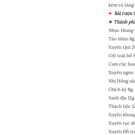
kém và tăng 
Bài rượu 
❖
Thành ph
Nhục thung 
Táo nhân 8g
Xuyên Qui 2
Cốt toái bổ 
Cam cúc hoa
Xuyên ngưu t
Nhị Hồng sâ
Chích kỳ 8g.
Sanh địa 12g
Thạch hộc 1
Xuyên khung
Xuyên tục đ
Xuyên Đỗ tr