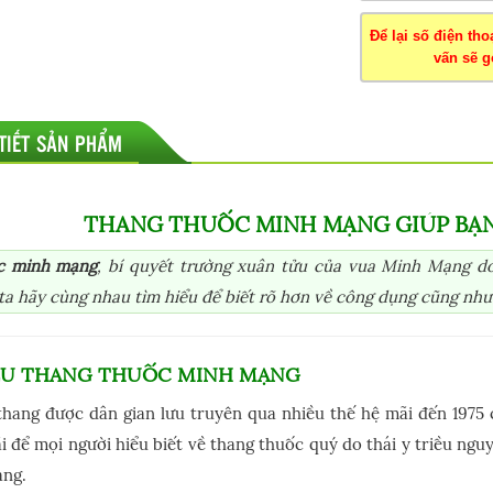
Để lại số điện th
vấn sẽ gọ
 TIẾT SẢN PHẨM
THANG THUỐC MINH MẠNG GIÚP BẠ
c minh mạng
, bí quyết trường xuân tửu của vua Minh Mạng do
ta hãy cùng nhau tìm hiểu để biết rõ hơn về công dụng cũng như
IỆU THANG THUỐC MINH MẠNG
hang được dân gian lưu truyên qua nhiều thế hệ mãi đến 1975 
i để mọi người hiểu biết về thang thuốc quý do thái y triều n
ng.