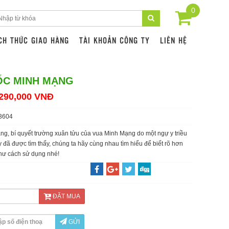
0
CH THỨC GIAO HÀNG
TÀI KHOẢN CÔNG TY
LIÊN HỆ
ỐC MINH MẠNG
290,000 VNĐ
3604
g, bí quyết trường xuân tửu của vua Minh Mạng do một ngự y triều
 đã được tìm thấy, chúng ta hãy cùng nhau tìm hiểu để biết rõ hơn
hư cách sử dụng nhé!
ĐẶT MUA
GỬI