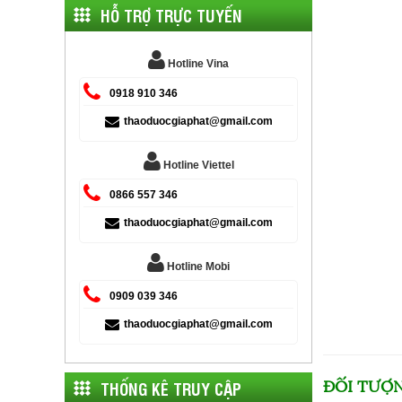
HỖ TRỢ TRỰC TUYẾN
Hotline Vina
0918 910 346
thaoduocgiaphat@gmail.com
Hotline Viettel
0866 557 346
thaoduocgiaphat@gmail.com
Hotline Mobi
0909 039 346
thaoduocgiaphat@gmail.com
ĐỐI TƯỢ
THỐNG KÊ TRUY CẬP