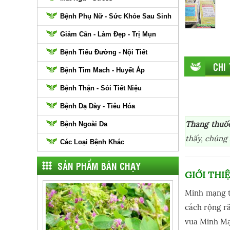
Bệnh Phụ Nữ - Sức Khỏe Sau Sinh
Giảm Cân - Làm Đẹp - Trị Mụn
Bệnh Tiểu Đường - Nội Tiết
CHI
Bệnh Tim Mach - Huyết Áp
Bệnh Thận - Sỏi Tiết Niệu
Bệnh Dạ Dày - Tiêu Hóa
Thang thuố
Bệnh Ngoài Da
thấy, chúng 
Các Loại Bệnh Khác
SẢN PHẨM BÁN CHẠY
GIỚI TH
Minh mạng t
cách rộng rã
vua Minh Mạ