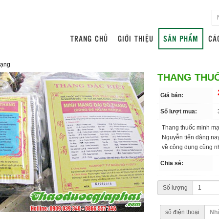
TRANG CHỦ
GIỚI THIỆU
SẢN PHẨM
CÁ
Mạng
THANG THU
Giá bán:
Số lượt mua:
Thang thuốc minh mạn
Nguyễn tiến dâng nay
về công dụng cũng n
Chia sẻ:
Số lượng
số điện thoại