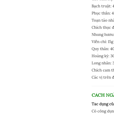
Bạch truật: 
Phục thần: 4
Toạn táo nh
Chích thục đ
Nhung hươu:
Viễn chí: 15g
Quy thân: 4
Hoàng kỳ: 3
Long nhãn: 
Chích cam th
Các vị trên 
CÁCH NG
Tác dụng củ
Có công dụng