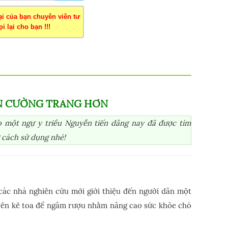
oại của bạn chuyên viên tư
i lại cho bạn !!!
N CƯỜNG TRÁNG HƠN
 một ngự y triều Nguyễn tiến dâng nay đã được tìm
 cách sử dụng nhé!
các nhà nghiên cứu mới giới thiệu đến người dân một
guyên kê toa để ngâm rượu nhằm nâng cao sức khỏe chó