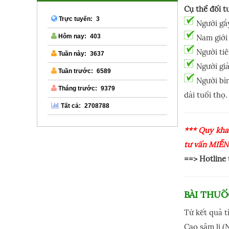
Cụ thể đối t
3
Trực tuyến:
Người gầ
Nam giới 
403
Hôm nay:
Người tiê
3637
Tuần này:
Người già
6589
Tuần trước:
Người bìn
9379
Tháng trước:
dài tuổi thọ.
2708788
Tất cả:
*** Quý khá
tư vấn MIỄN
==> Hotline
BÀI THU
Từ kết quả t
Cao sâm li (