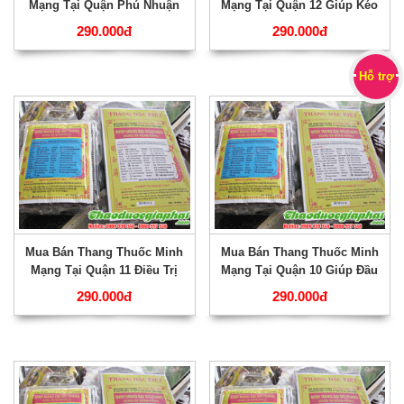
Mạng Tại Quận Phú Nhuận
Mạng Tại Quận 12 Giúp Kéo
Điều Trị Gỉam Suy Nhược
Dài Tuổi Thọ Hiệu Qủa Nhất
290.000đ
290.000đ
Cơ Thể Tốt Nhất ???
???
Hỗ trợ
Mua Bán Thang Thuốc Minh
Mua Bán Thang Thuốc Minh
Mạng Tại Quận 11 Điều Trị
Mạng Tại Quận 10 Giúp Đầu
Hệ Tiêu Hóa Hiệu Qủa Nhất
Óc Minh Mẫn Tốt Nhất ???
290.000đ
290.000đ
???