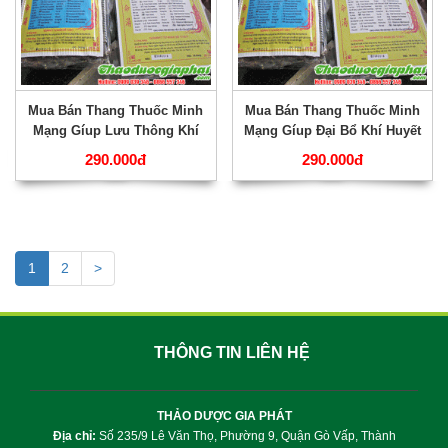
Mua Bán Thang Thuốc Minh
Mua Bán Thang Thuốc Minh
Mạng Gíup Lưu Thông Khí
Mạng Gíup Đại Bổ Khí Huyết
Huyết Hiệu Qủa Nhất Tại
Tốt Nhất Tại Quận 2 ???
290.000đ
290.000đ
Quận 3 ???
1
2
>
THÔNG TIN LIÊN HỆ
THẢO DƯỢC GIA PHÁT
Địa chỉ:
Số 235/9 Lê Văn Thọ, Phường 9, Quận Gò Vấp, Thành