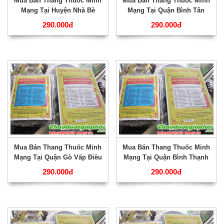
Mua Bán Thang Thuốc Minh
Mua Bán Thang Thuốc Minh
Mạng Tại Huyện Nhà Bè
Mạng Tại Quận Bình Tân
GÍup Tăng Cường Sức Khỏe
Điều Trị Phong Tê Thấp Hiệu
290.000đ
290.000đ
Tốt Nhất ???
Qủa Nhất ???
Mua Bán Thang Thuốc Minh
Mua Bán Thang Thuốc Minh
Mạng Tại Quận Gò Vấp Điều
Mạng Tại Quận Bình Thạnh
Trị Viêm Xương Khớp Tốt
Chữa Trị Tì Vị Hư Hàn Tốt
290.000đ
290.000đ
Nhất ???
Nhất ???