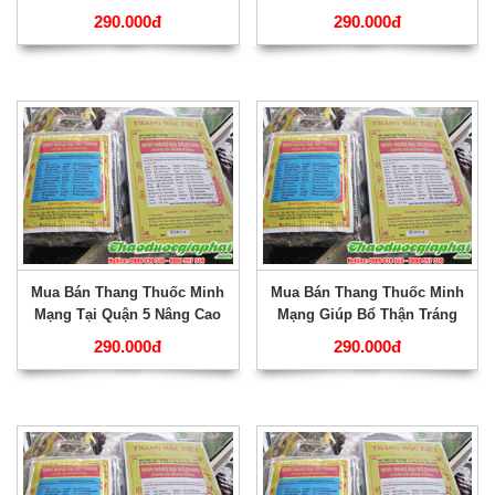
Phong Thấp Tốt Nhất ???
Kiện Gân Cốt Hiệu Qủa Nhất
290.000đ
290.000đ
???
Mua Bán Thang Thuốc Minh
Mua Bán Thang Thuốc Minh
Mạng Tại Quận 5 Nâng Cao
Mạng Giúp Bổ Thận Tráng
Năng Lực Phòng The Tốt
Dương Chất Lượng Nhất Tại
290.000đ
290.000đ
Nhất ???
Quận 4 ???