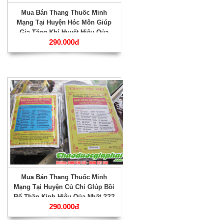
Mua Bán Thang Thuốc Minh
Mạng Tại Huyện Hóc Môn Giúp
Gia Tăng Khí Huyết Hiệu Qủa
290.000đ
Nhất ???
Mua Bán Thang Thuốc Minh
Mạng Tại Huyện Củ Chi GIúp Bồi
Bổ Thần Kinh Hiệu Qủa Nhất ???
290.000đ