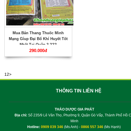
Mua Bán Thang Thuốc Minh
Mạng Gíup Đại Bổ Khí Huyết Tốt
Nhất Tại Quận 2 ???
290.000đ
1
2
>
THÔNG TIN LIÊN HỆ
THẢO DƯỢC GIA PHÁT
Địa chỉ:
Số 235/9 Lê Văn Thọ, Phường 9, Quận Gò Vấp, Thành Phố Hồ C
Minh
Hotline:
0909 039 346
(Ms Anh) -
0866 557 346
(Ms Hạnh)