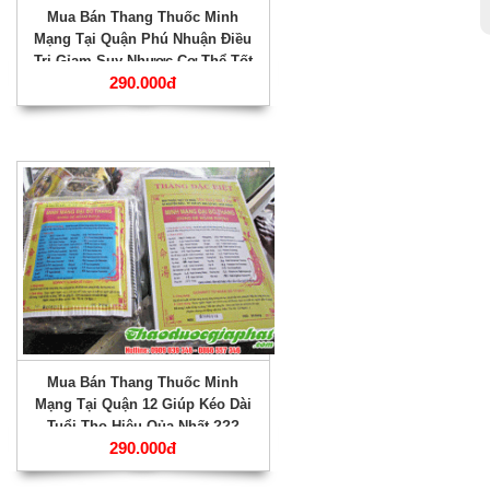
Mua Bán Thang Thuốc Minh
Mạng Tại Quận Phú Nhuận Điều
Trị Gỉam Suy Nhược Cơ Thể Tốt
290.000đ
Nhất ???
Mua Bán Thang Thuốc Minh
Mạng Tại Quận 12 Giúp Kéo Dài
Tuổi Thọ Hiệu Qủa Nhất ???
290.000đ