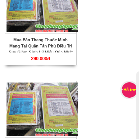
Mua Bán Thang Thuốc Minh
Mạng Tại Quận Tân Phú Điều Trị
Suy Giảm Sinh Lý Hiệu Qủa Nhất
290.000đ
???
Hỗ trợ