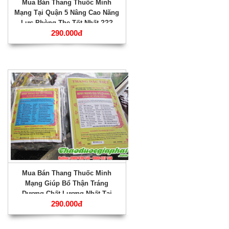
Mua Bán Thang Thuốc Minh
Mạng Tại Quận 5 Nâng Cao Năng
Lực Phòng The Tốt Nhất ???
290.000đ
Mua Bán Thang Thuốc Minh
Mạng Giúp Bổ Thận Tráng
Dương Chất Lượng Nhất Tại
290.000đ
Quận 4 ???