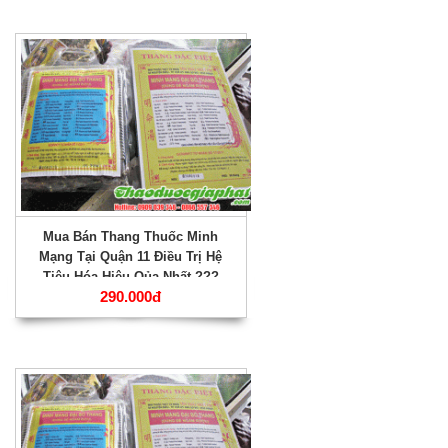
Mua Bán Thang Thuốc Minh
Mạng Tại Quận 11 Điều Trị Hệ
Tiêu Hóa Hiệu Qủa Nhất ???
290.000đ