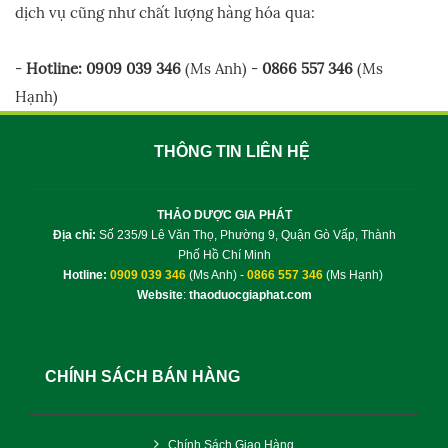
dịch vụ cũng như chất lượng hàng hóa qua:
-
Hotline:
0909 039 346
(Ms Anh) -
0866 557 346
(Ms
Hạnh)
THÔNG TIN LIÊN HỆ
THẢO DƯỢC GIA PHÁT
Địa chỉ:
Số 235/9 Lê Văn Thọ, Phường 9, Quận Gò Vấp, Thành
Phố Hồ Chí Minh
Hotline:
0909 039 346
(Ms Anh) -
0866 557 346
(Ms Hạnh)
Website
:
thaoduocgiaphat.com
CHÍNH SÁCH BÁN HÀNG
Chính Sách Giao Hàng