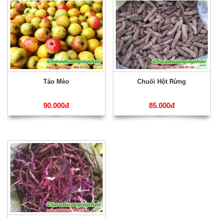
Táo Mèo
Chuối Hột Rừng
90.000đ
85.000đ