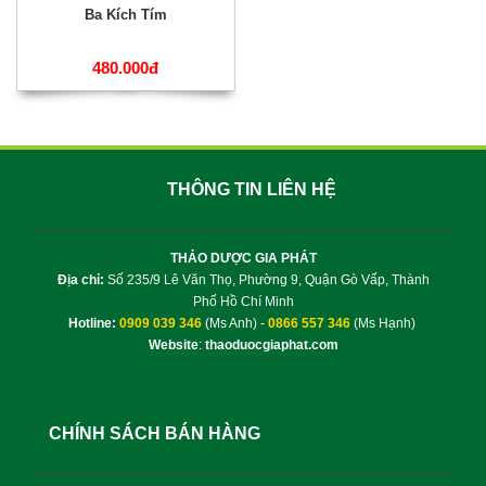
Ba Kích Tím
480.000đ
THÔNG TIN LIÊN HỆ
THẢO DƯỢC GIA PHÁT
Địa chỉ:
Số 235/9 Lê Văn Thọ, Phường 9, Quận Gò Vấp, Thành
Phố Hồ Chí Minh
Hotline:
0909 039 346
(Ms Anh) -
0866 557 346
(Ms Hạnh)
Website
:
thaoduocgiaphat.com
CHÍNH SÁCH BÁN HÀNG