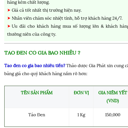
hàng kém chất lượng.
Giá cả tốt nhất thị trường hiện nay.
Nhân viên chăm sóc nhiệt tình, hỗ trợ khách hàng 24/7.
Ưu đãi cho khách hàng mua số lượng lớn & khách hàn
thường niên của công ty.
TÁO ĐEN CÓ
GIÁ BAO NHIÊU ?
Táo đen
có giá bao nhiêu tiền
?
Thảo dược Gia Phát xin cung c
bảng giá cho quý khách hàng nắm rõ hơn:
TÊN SẢN PHẨM
ĐƠN VỊ
GIÁ NIÊM YẾT
(VND)
Táo Đen
1 Kg
150,000