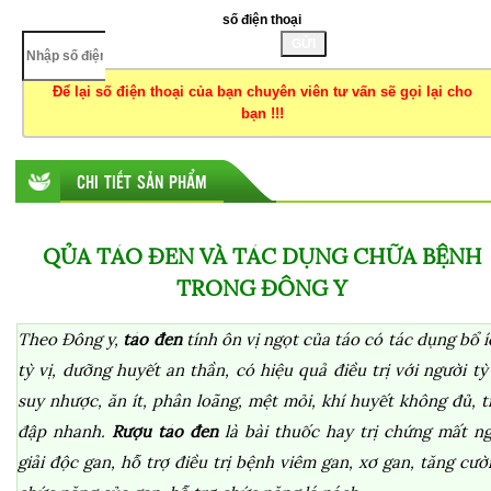
số điện thoại
GỬI
Để lại số điện thoại của bạn chuyên viên tư vấn sẽ gọi lại cho
bạn !!!
CHI TIẾT SẢN PHẨM
QỦA TÁO ĐEN VÀ TÁC DỤNG CHỮA BỆNH
TRONG ĐÔNG Y
Theo Đông y,
táo đen
tính ôn vị ngọt của táo có tác dụng bổ í
tỳ vị, dưỡng huyết an thần, có hiệu quả điều trị với người tỳ
suy nhược, ăn ít, phân loãng, mệt mỏi, khí huyết không đủ, t
đập nhanh.
Rượu táo đen
là bài thuốc hay trị chứng mất ng
giải độc gan, hỗ trợ điều trị bệnh viêm gan, xơ gan, tăng cườ