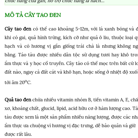
chức năng của gan, hỗ trợ chức năng lá nách…
MÔ TẢ CÂY TÁO ĐEN
Cây táo đen
có thể cao khoảng 5-12m, với lá xanh bóng và đ
khi có gai, quả hình trứng, kích cỡ như quả ô liu, thuộc loại 
hạch và có hương vị gần giống trái chà là nhưng không ng
bằng. Táo tàu được nhiều dân tộc sử dụng tươi hay khô tro
ẩm thực và y học cổ truyền. Cây táo có thể mọc trên bất cứ l
đất nào, ngay cả đất cát và khô hạn, hoặc sống ở nhiệt độ xu
o
tới âm 20
C.
Quả táo đen
chứa nhiều vitamin nhóm B, tiền vitamin A, E, chấ
xơ, khoáng chất, glucid, lipid, acid hữu cơ ở hàm lượng cao. T
tàu được xem là một sản phẩm nhiều năng lượng, được các nh
ẩm thực ưa chuộng vì hương vị đặc trưng, dễ bảo quản và giữ
được rất lâu.