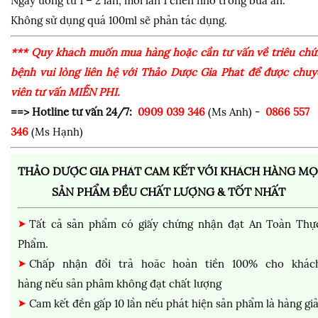
Ngày uống từ 1 – 2 lần, mỗi lần 1 chén nhỏ trong bữa ăn.
Không sử dụng quá 100ml sẽ phản tác dụng.
*** Quý khách muốn mua hàng hoặc cần tư vấn về triêu chứ
bệnh vui lòng liên hệ với Thảo Dược Gia Phát để được chuy
viên tư vấn MIỄN PHÍ.
==> Hotline tư vấn 24/7:
0909 039 346
(Ms Anh) -
0866 557
346
(Ms Hạnh)
THẢO DƯỢC GIA PHÁT CAM KẾT VỚI KHÁCH HÀNG MỌ
SẢN PHẨM ĐỀU CHẤT LƯỢNG & TỐT NHẤT
Tất cả sản phẩm có giấy chứng nhận đạt An Toàn Thự
Phẩm.
Chấp nhận đổi trả hoăc hoàn tiền 100% cho khác
hàng nếu sản phâm không đạt chất lượng
Cam kết đền gấp 10 lần nếu phát hiện sản phẩm là hàng giả