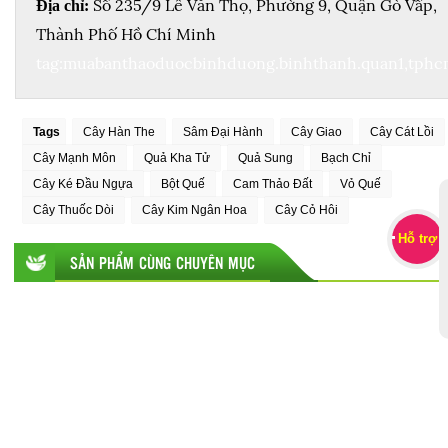
Số 235/9 Lê Văn Thọ, Phường 9, Quận Gò Vấp,
Địa chỉ:
Thành Phố Hồ Chí Minh
tag:muabanthaoduocbinhduong.binhthanh.quan1,tph
Tags
Cây Hàn The
Sâm Đại Hành
Cây Giao
Cây Cát Lồi
Cây Mạnh Môn
Quả Kha Tử
Quả Sung
Bạch Chỉ
Cây Ké Đầu Ngựa
Bột Quế
Cam Thảo Đất
Vỏ Quế
Cây Thuốc Dòi
Cây Kim Ngân Hoa
Cây Cỏ Hôi
Hỗ trợ
SẢN PHẨM CÙNG CHUYÊN MỤC