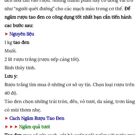
đen hòa tan vào rượu. Những thành phần này có đóng vai trò
như “người quét đường” cho các mạch máu trong cơ thể.
Để
ngâm rượu táo đen có công dụng tốt nhất bạn cần tiến hành
các bước sau:
Nguyên liệu
1 kg
táo đen
Muối.
2 lít rượu trắng (rượu nếp càng tốt).
Bình thủy tinh.
Lưu ý:
Rượu trắng tìm mua ở những cơ sở uy tín. Chọn loại rượu trên
40 độ.
Táo đen chọn những trái tròn, đều, vỏ tươi, da sáng, trơn láng
có mùi thơm nhẹ.
Cách Ngâm Rượu Táo Đen
Ngâm quả tươi