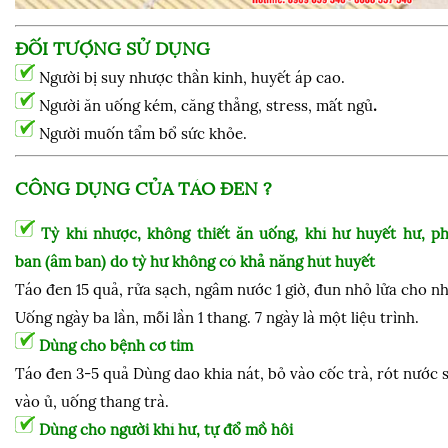
ĐỐI TƯỢNG SỬ DỤNG
Người bị suy nhược thần kinh, huyết áp cao.
Người ăn uống kém, căng thẳng, stress, mất ngủ
.
Người muốn tẩm bổ sức khỏe.
CÔNG DỤNG CỦA TÁO ĐEN ?
Tỳ khí nhược, không thiết ăn uống, khí hư huyết hư, ph
ban (âm ban) do tỳ hư không có khả năng hút huyết
Táo đen 15 quả, rửa sạch, ngâm nước 1 giờ, đun nhỏ lửa cho nh
Uống ngày ba lần, mỗi lần 1 thang. 7 ngày là một liệu trình.
Dùng cho bệnh cơ tim
Táo đen 3-5 quả Dùng dao khia nát, bỏ vào cốc trà, rót nước s
vào ủ, uống thang trà.
Dùng cho người khí hư, tự đổ mồ hôi