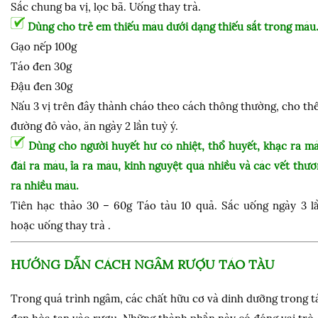
Sắc chung ba vị, lọc bã. Uống thay trà.
Dùng cho trẻ em thiếu máu dưới dạng thiếu sắt trong máu
Gạo nếp 100g
Táo đen 30g
Đậu đen 30g
Nấu 3 vị trên đây thành cháo theo cách thông thường, cho t
đường đỏ vào, ăn ngày 2 lần tuỳ ý.
Dùng cho người huyết hư có nhiệt, thổ huyết, khạc ra m
đái ra máu, ỉa ra máu, kinh nguyệt quá nhiều và các vết thư
ra nhiều máu.
Tiên hạc thảo 30 – 60g Táo tàu 10 quả. Sắc uống ngày 3 lầ
hoặc uống thay trà .
HƯỚNG DẪN CÁCH NGÂM RƯỢU TÁO TÀU
Trong quá trình ngâm, các chất hữu cơ và dinh dưỡng trong t