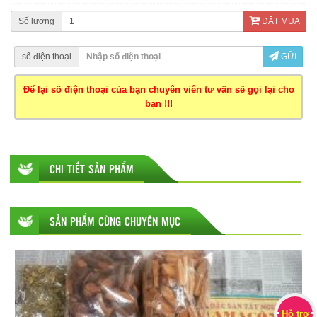
Số lượng
ĐẶT MUA
số điện thoại
GỬI
Để lại số điện thoại của bạn chuyên viên tư vấn sẽ gọi lại cho
bạn !!!
CHI TIẾT SẢN PHẨM
SẢN PHẨM CÙNG CHUYÊN MỤC
Hỗ trợ