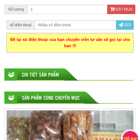
Số lượng
ĐẶT MUA
số điện thoại
GỬI
Để lại số điện thoại của bạn chuyên viên tư vấn sẽ gọi lại cho
bạn !!!
CHI TIẾT SẢN PHẨM
SẢN PHẨM CÙNG CHUYÊN MỤC
Hỗ trợ