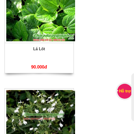
Lá Lốt
90.000đ
Hỗ trợ