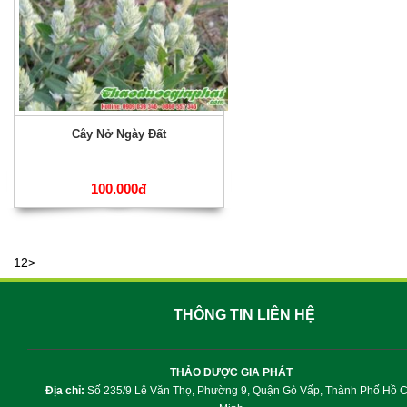
Cây Nở Ngày Đất
100.000đ
1
2
>
THÔNG TIN LIÊN HỆ
THẢO DƯỢC GIA PHÁT
Địa chỉ:
Số 235/9 Lê Văn Thọ, Phường 9, Quận Gò Vấp, Thành Phố Hồ C