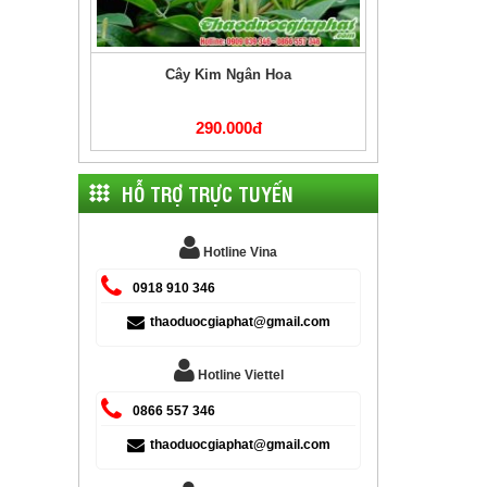
Cây Kim Ngân Hoa
290.000đ
HỖ TRỢ TRỰC TUYẾN
Hotline Vina
0918 910 346
thaoduocgiaphat@gmail.com
Hotline Viettel
0866 557 346
thaoduocgiaphat@gmail.com