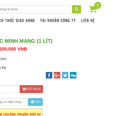
0
CH THỨC GIAO HÀNG
TÀI KHOẢN CÔNG TY
LIÊN HỆ
 MINH MẠNG (1 LÍT)
200,000 VNĐ
1964
1 Kg
ĐẶT MUA
GỬI
oại của bạn chuyên viên tư