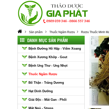
Sản phẩm
Thuốc Ngâm Rượu
Rượu Thuốc Minh Mạn
DANH MỤC SẢN PHẨM
Bệnh Đường Hô Hấp - Viêm Xoang
Bệnh Xương Khớp - Gout
Bệnh Ung Thư - Ung Nhọt
Thuốc Ngâm Rượu
Bổ Thận - Tráng Dương
Hạt Dinh Dưỡng
Giải Độc - Mát Gan - Phổi
Mất Ngủ - Stress