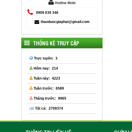
Hotline Mobi
0909 039 346
thaoduocgiaphat@gmail.com
THỐNG KÊ TRUY CẬP
3
Trực tuyến:
214
Hôm nay:
4223
Tuần này:
6589
Tuần trước:
9965
Tháng trước:
2709374
Tất cả: