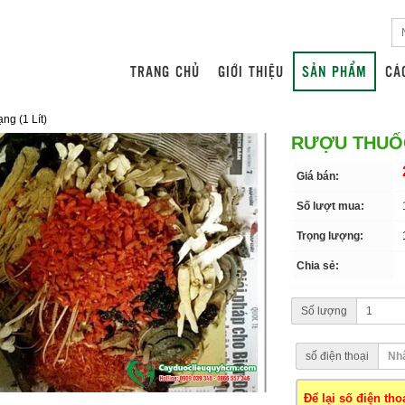
TRANG CHỦ
GIỚI THIỆU
SẢN PHẨM
CÁ
g (1 Lít)
RƯỢU THUỐC
Giá bán:
Số lượt mua:
Trọng lượng:
Chia sẻ:
Số lượng
số điện thoại
Để lại số điện th