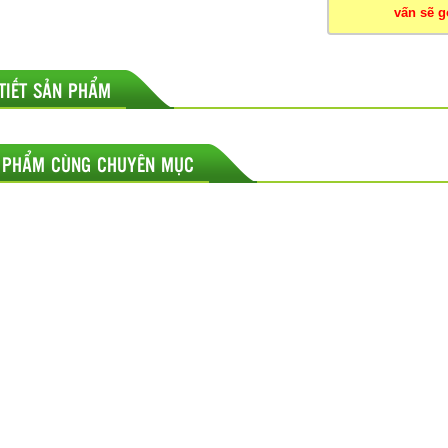
vấn sẽ gọ
 TIẾT SẢN PHẨM
 PHẨM CÙNG CHUYÊN MỤC