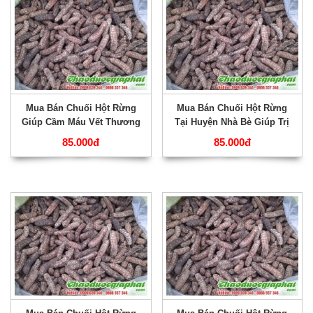
Mua Bán Chuối Hột Rừng
Mua Bán Chuối Hột Rừng
Giúp Cầm Máu Vết Thương
Tại Huyện Nhà Bè Giúp Trị
Rất Tốt Tại Huyện Củ Chi
Đau Răng Hiệu Quả Nhất
85.000đ
85.000đ
???
???