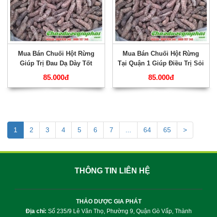
Mua Bán Chuối Hột Rừng
Mua Bán Chuối Hột Rừng
Giúp Trị Đau Dạ Dày Tốt
Tại Quận 1 Giúp Điều Trị Sỏi
Nhất Tại Quận 2 ???
Thận Tốt Nhất ???
85.000đ
85.000đ
1
2
3
4
5
6
7
...
64
65
>
THÔNG TIN LIÊN HỆ
THẢO DƯỢC GIA PHÁT
Địa chỉ:
Số 235/9 Lê Văn Thọ, Phường 9, Quận Gò Vấp, Thành