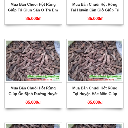
Mua Bán Chuối Hột Rừng
Mua Bán Chuối Hột Rừng
Giúp Trị Giun Sán Ở Trẻ Em
Tại Huyện Cần Giờ Giúp Trị
Tốt Nhất Tại Quận Thủ Đức
Đau Bụng Rất Hiệu Quả ???
85.000đ
85.000đ
???
Mua Bán Chuối Hột Rừng
Mua Bán Chuối Hột Rừng
Giúp Ổn Định Đường Huyết
Tại Huyện Hóc Môn Giúp
Rất Hiệu Quả Tại Huyện
Điều Trị Băng Huyết Rất Hiệu
85.000đ
85.000đ
Bình Chánh ???
Quả ???