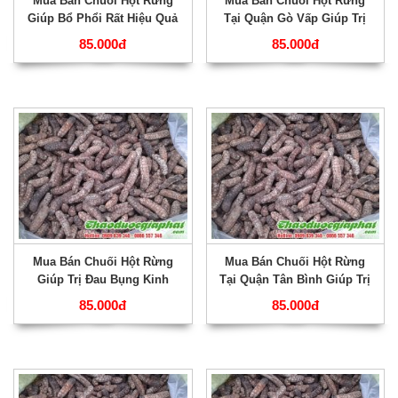
Mua Bán Chuối Hột Rừng
Mua Bán Chuối Hột Rừng
Giúp Bổ Phổi Rất Hiệu Quả
Tại Quận Gò Vấp Giúp Trị
Tại Quận Bình Tân ???
Sốt Cao Hiệu Quả Nhất ???
85.000đ
85.000đ
Mua Bán Chuối Hột Rừng
Mua Bán Chuối Hột Rừng
Giúp Trị Đau Bụng Kinh
Tại Quận Tân Bình Giúp Trị
Niên Tốt Nhất Tại Quận Bình
Ho Ra Máu Rất Hiệu Quả
85.000đ
85.000đ
Thạnh ???
???