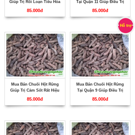
Giúp Trị Rối Loạn Tiêu Hóa
Tại Quận 11 Giúp Điều Trị
Tốt Nhất Tại Quận 12 ???
Bệnh Gout Hiệu Quả Nhất.
85.000đ
85.000đ
Hỗ trợ
Mua Bán Chuối Hột Rừng
Mua Bán Chuối Hột Rừng
Giúp Trị Cảm Sốt Rất Hiệu
Tại Quận 9 Giúp Điều Trị
Quả Tại Quận 10 ???
Thống Phong Hiệu Quả Nhất
85.000đ
85.000đ
???