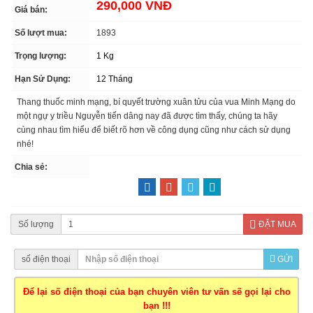
290,000 VNĐ
Giá bán:
Số lượt mua:
1893
Trọng lượng:
1 Kg
Hạn Sử Dụng:
12 Tháng
Thang thuốc minh mạng, bí quyết trường xuân tửu của vua Minh Mạng do
một ngự y triều Nguyễn tiến dâng nay đã được tìm thấy, chúng ta hãy
cùng nhau tìm hiểu để biết rõ hơn về công dụng cũng như cách sử dụng
nhé!
Chia sẻ:
Số lượng
ĐẶT MUA
số điện thoại
GỬI
Để lại số điện thoại của bạn chuyên viên tư vấn sẽ gọi lại cho
bạn !!!