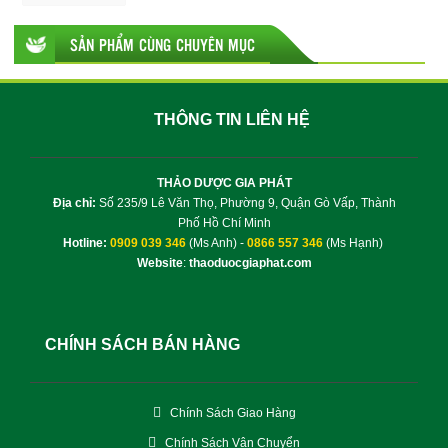
SẢN PHẨM CÙNG CHUYÊN MỤC
THÔNG TIN LIÊN HỆ
THẢO DƯỢC GIA PHÁT
Địa chỉ:
Số 235/9 Lê Văn Thọ, Phường 9, Quận Gò Vấp, Thành
Phố Hồ Chí Minh
Hotline:
0909 039 346
(Ms Anh) -
0866 557 346
(Ms Hạnh)
Website
:
thaoduocgiaphat.com
CHÍNH SÁCH BÁN HÀNG
Chính Sách Giao Hàng
Chính Sách Vận Chuyển