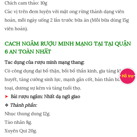
Chích cam thảo: 10g
Các vị trên đem luyện với mật ong rừng thành dạng viên
hoàn, mỗi ngày uống 2 lần trước bữa ăn (Mỗi bữa dùng 15g
viên hoàn).
CÁCH NGÂM RƯỢU MINH MẠNG TẠI TẠI QUẬN
6
AN TOÀN NHẤT
Tác dụng của rượu minh mạng thang:
Có công dụng đại bổ thận, bồi bổ thần kinh, gia tăng khí
Hỗ trợ
huyết, tăng cường sinh lực, mạnh gân cốt, bán thân bất
toại, dương sự kém và tăng tuổi thọ.
Bài rượu ngâm: Nhất dạ ngũ giao
❖
Thành phần:
Nhục thung dung 12g.
Táo nhân 8g.
Xuyên Qui 20g.