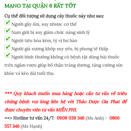
MẠNG TẠI QUẬN 6 RẤT TỐT
Cụ thể đối tượng sử dụng cây thuốc này như sau:
Người gầy ốm, suy nhược cơ thể
Nam giới bị suy giảm chức năng sinh lý
Người tiêu hóa kém, tỳ vị hư hàn
Người già xương khớp suy yếu, bị phong tê thấp
Người bình thường không có bệnh tật dùng bài thuốc
trên ngâm rượu giúp bổ thận tráng dương, tăng cường sức
khỏe và kéo dài tuổi thọ.
*** Quý khách muốn mua hàng hoặc cần tư vấn về triêu
chứng bệnh vui lòng liên hệ với Thảo Dược Gia Phát để
được chuyên viên tư vấn MIỄN PHÍ.
==> Hotline tư vấn 24/7:
0909 039 346
(Ms Anh) -
0866
557 346
(Ms Hạnh)