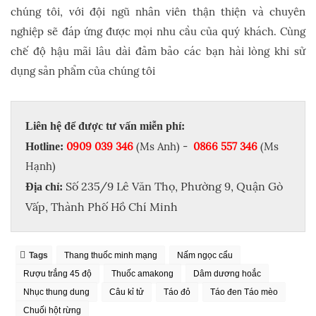
chúng tôi, với đội ngũ nhân viên thận thiện và chuyên
nghiệp sẽ đáp ứng được mọi nhu cầu của quý khách. Cùng
chế độ hậu mãi lâu dài đảm bảo các bạn hài lòng khi sử
dụng sản phẩm của chúng tôi
Liên hệ để được tư vấn miễn phí:
0909 039 346
(Ms Anh) -
0866 557 346
(Ms
Hotline:
Hạnh)
Số 235/9 Lê Văn Thọ, Phường 9, Quận Gò
Địa chỉ:
Vấp, Thành Phố Hồ Chí Minh
Tags
Thang thuốc minh mạng
Nấm ngọc cẩu
Rượu trắng 45 độ
Thuốc amakong
Dâm dương hoắc
Nhục thung dung
Câu kỉ tử
Táo đỏ
Táo đen Táo mèo
Chuối hột rừng