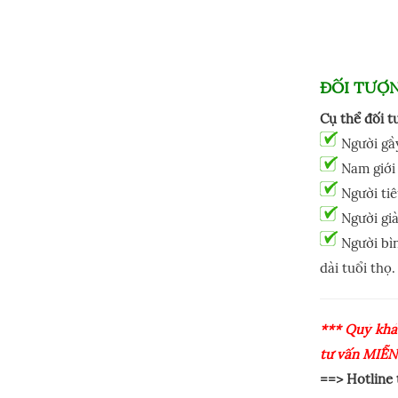
ĐỐI TƯỢ
Cụ thể đối t
Người gầ
Nam giới 
Người tiê
Người già
Người bìn
dài tuổi thọ.
*** Quý khá
tư vấn MIỄN
==> Hotline