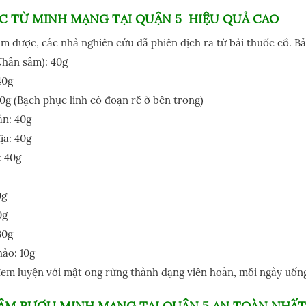
C TỪ MINH MẠNG TẠI QUẬN 5 HIỆU QUẢ CAO
ìm được, các nhà nghiên cứu đã phiên dịch ra từ bài thuốc cổ. B
Nhân sâm): 40g
40g
0g (Bạch phục linh có đoạn rễ ở bên trong)
ân: 40g
ịa: 40g
 40g
0g
0g
30g
ảo: 10g
đem luyện với mật ong rừng thành dạng viên hoàn, mỗi ngày uống
ÂM RƯỢU MINH MẠNG TẠI QUẬN 5 AN TOÀN NHẤT