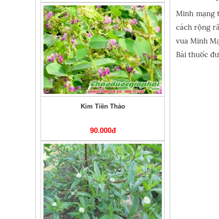
Minh mạng t
cách rộng rã
vua Minh Mạ
Bài thuốc đư
Kim Tiền Thảo
90.000đ