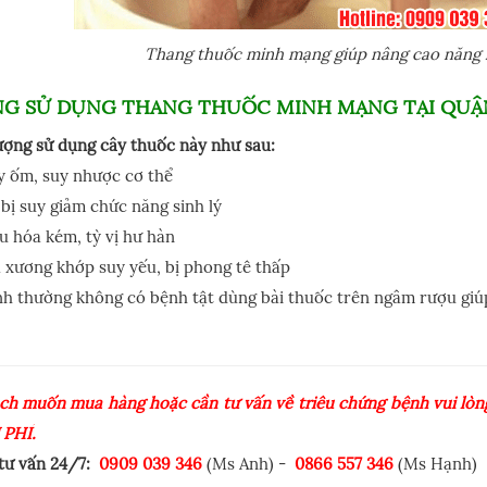
Thang thuốc minh mạng giúp nâng cao năng l
NG SỬ DỤNG THANG THUỐC MINH MẠNG TẠI QUẬ
ượng sử dụng cây thuốc này như sau:
y ốm, suy nhược cơ thể
bị suy giảm chức năng sinh lý
u hóa kém, tỳ vị hư hàn
 xương khớp suy yếu, bị phong tê thấp
h thường không có bệnh tật dùng bài thuốc trên ngâm rượu giú
ch muốn mua hàng hoặc cần tư vấn về triêu chứng bệnh vui lòng
 PHÍ.
 tư vấn 24/7:
0909 039 346
(Ms Anh) -
0866 557 346
(Ms Hạnh)