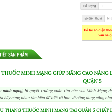
Số lượng
số điện thoại
Để lại số điện th
vấn sẽ gọ
 TIẾT SẢN PHẨM
 THUỐC MINH MẠNG GIÚP NÂNG CAO NĂNG L
QUẬN 5
c minh mạng
, bí quyết trường xuân tửu của vua Minh Mạng do
ta hãy cùng nhau tìm hiểu để biết rõ hơn về công dụng cũng như
IỆU THANG THUỐC MINH MẠNG TẠI QUẬN 5 CHẤT