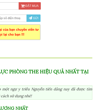
ĐẶT MUA
GỬI
oại của bạn chuyên viên tư
i lại cho bạn !!!
ỰC PHÒNG THE HIỆU QUẢ NHẤT TẠI
 một ngự y triều Nguyễn tiến dâng nay đã được tìm
 cách sử dụng nhé!
 LƯỢNG NHẤT