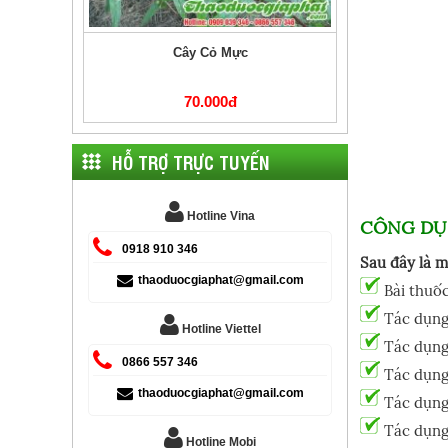
Cây Cỏ Mực
70.000đ
HỖ TRỢ TRỰC TUYẾN
Hotline Vina
CÔNG DỤ
0918 910 346
Sau đây là m
thaoduocgiaphat@gmail.com
Bài thuốc
Cây Bìm Bịp
Tác dụng 
Hotline Viettel
Tác dụng 
170.000đ
0866 557 346
Tác dụng 
thaoduocgiaphat@gmail.com
Tác dụng 
Tác dụng 
Hotline Mobi