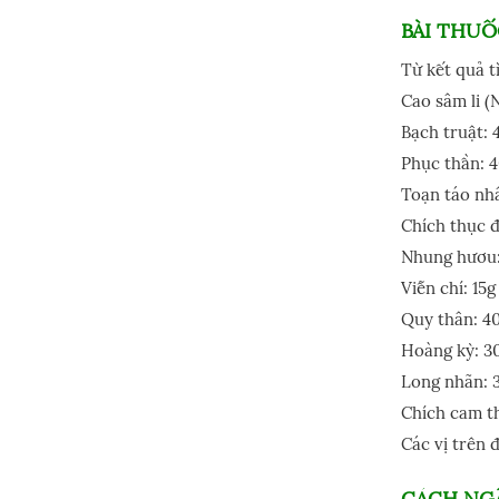
BÀI THUỐ
Từ kết quả t
Cao sâm li (
Bạch truật: 
Phục thần: 4
Toạn táo nh
Chích thục đ
Nhung hươu:
Viễn chí: 15g
Quy thân: 4
Hoàng kỳ: 3
Long nhãn: 
Chích cam th
Các vị trên 
CÁCH NG