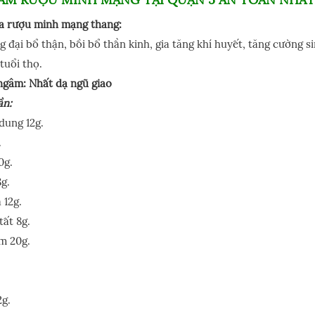
a rượu minh mạng thang:
 đại bổ thận, bồi bổ thần kinh, gia tăng khí huyết, tăng cường s
tuổi thọ.
ngâm: Nhất dạ ngũ giao
ần:
dung 12g.
.
0g.
8g.
 12g.
ất 8g.
m 20g.
.
2g.