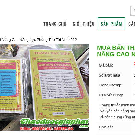
TRANG CHỦ
GIỚI THIỆU
SẢN PHẨM
CÁ
5 Nâng Cao Năng Lực Phòng The Tốt Nhất ???
MUA BÁN TH
NÂNG CAO N
Giá bán:
Số lượt mua:
Trọng lượng:
Hạn Sử Dụng:
Thang thuốc minh mạn
Nguyễn tiến dâng nay
về công dụng cũng n
Chia sẻ: