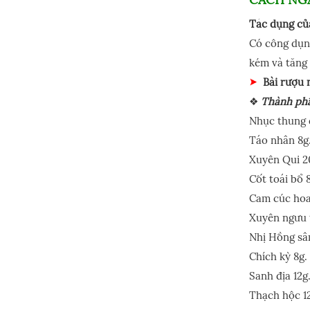
Tác dụng củ
Có công dụng
kém và tăng 
Bài rượu 
❖
Thành ph
Nhục thung 
Táo nhân 8g
Xuyên Qui 2
Cốt toái bổ 
Cam cúc hoa
Xuyên ngưu t
Nhị Hồng sâ
Chích kỳ 8g.
Sanh địa 12g
Thạch hộc 1