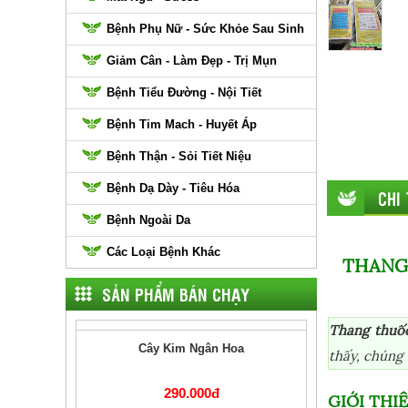
Bệnh Phụ Nữ - Sức Khỏe Sau Sinh
Giảm Cân - Làm Đẹp - Trị Mụn
Bệnh Tiểu Đường - Nội Tiết
Bệnh Tim Mach - Huyết Áp
Bệnh Thận - Sỏi Tiết Niệu
Bệnh Dạ Dày - Tiêu Hóa
CHI
Bệnh Ngoài Da
Các Loại Bệnh Khác
THANG
SẢN PHẨM BÁN CHẠY
Cây Kim Ngân Hoa
Thang thuố
thấy, chúng 
290.000đ
GIỚI TH