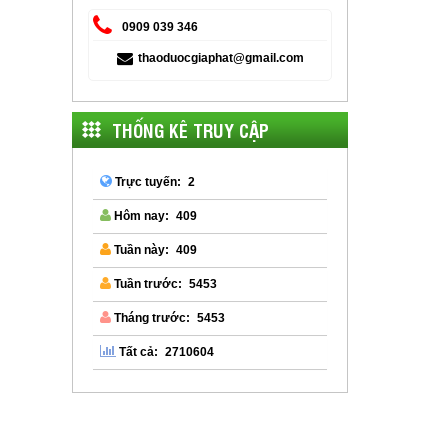
0909 039 346
thaoduocgiaphat@gmail.com
THỐNG KÊ TRUY CẬP
2
Trực tuyến:
409
Hôm nay:
409
Tuần này:
5453
Tuần trước:
5453
Tháng trước:
2710604
Tất cả: