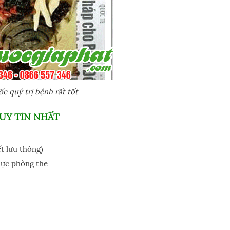
 quý trị bệnh rất tốt
UY TÍN NHẤT
ết lưu thông)
lực phòng the