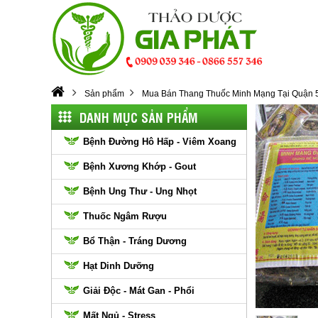
Sản phẩm
Mua Bán Thang Thuốc Minh Mạng Tại Quận 
DANH MỤC SẢN PHẨM
Bệnh Đường Hô Hấp - Viêm Xoang
Bệnh Xương Khớp - Gout
Bệnh Ung Thư - Ung Nhọt
Thuốc Ngâm Rượu
Bổ Thận - Tráng Dương
Hạt Dinh Dưỡng
Giải Độc - Mát Gan - Phổi
Mất Ngủ - Stress