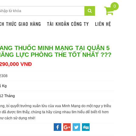
0
CH THỨC GIAO HÀNG
TÀI KHOẢN CÔNG TY
LIÊN HỆ
ANG THUỐC MINH MẠNG TẠI QUẬN 5
ĂNG LỰC PHÒNG THE TỐT NHẤT ???
290,000 VNĐ
2308
1 Kg
12 Tháng
g, bí quyết trường xuân tửu của vua Minh Mạng do một ngự y triều
 đã được tìm thấy, chúng ta hãy cùng nhau tìm hiểu để biết rõ hơn
hư cách sử dụng nhé!