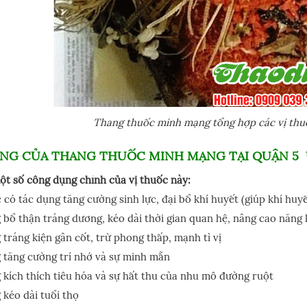
Thang thuốc minh mạng tổng hợp các vị thuốc
NG CỦA THANG THUỐC MINH MẠNG TẠI QUẬN 5 
ột số công dụng chính của vị thuốc này:
 có tác dụng tăng cường sinh lực, đại bổ khí huyết (giúp khí huy
bổ thận tráng dương, kéo dài thời gian quan hệ, nâng cao năng 
tráng kiện gân cốt, trừ phong thấp, mạnh tì vị
tăng cường trí nhớ và sự minh mẫn
kích thích tiêu hóa và sự hất thu của nhu mô đường ruột
kéo dài tuổi thọ