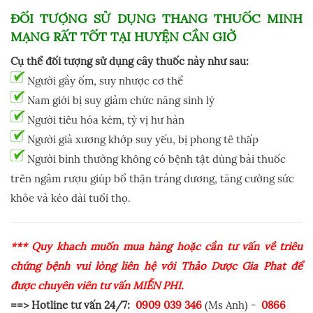
ĐỐI TƯỢNG SỬ DỤNG THANG THUỐC MINH
MẠNG RẤT TỐT TẠI HUYỆN CẦN GIỜ
Cụ thể đối tượng sử dụng cây thuốc này như sau:
Người gầy ốm, suy nhược cơ thể
Nam giới bị suy giảm chức năng sinh lý
Người tiêu hóa kém, tỳ vị hư hàn
Người già xương khớp suy yếu, bị phong tê thấp
Người bình thường không có bệnh tật dùng bài thuốc
trên ngâm rượu giúp bổ thận tráng dương, tăng cường sức
khỏe và kéo dài tuổi thọ.
*** Quý khách muốn mua hàng hoặc cần tư vấn về triêu
chứng bệnh vui lòng liên hệ với Thảo Dược Gia Phát để
được chuyên viên tư vấn MIỄN PHÍ.
==> Hotline tư vấn 24/7:
0909 039 346
(Ms Anh) -
0866