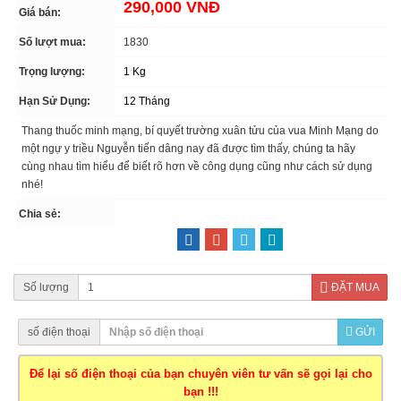
290,000 VNĐ
Giá bán:
Số lượt mua:
1830
Trọng lượng:
1 Kg
Hạn Sử Dụng:
12 Tháng
Thang thuốc minh mạng, bí quyết trường xuân tửu của vua Minh Mạng do
một ngự y triều Nguyễn tiến dâng nay đã được tìm thấy, chúng ta hãy
cùng nhau tìm hiểu để biết rõ hơn về công dụng cũng như cách sử dụng
nhé!
Chia sẻ:
Số lượng
ĐẶT MUA
số điện thoại
GỬI
Để lại số điện thoại của bạn chuyên viên tư vấn sẽ gọi lại cho
bạn !!!