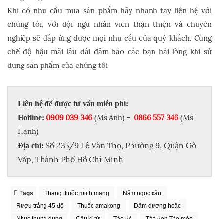
Khi có nhu cầu mua sản phẩm hãy nhanh tay liên hệ với
chúng tôi, với đội ngũ nhân viên thận thiện và chuyên
nghiệp sẽ đáp ứng được mọi nhu cầu của quý khách. Cùng
chế độ hậu mãi lâu dài đảm bảo các bạn hài lòng khi sử
dụng sản phẩm của chúng tôi
Liên hệ để được tư vấn miễn phí:
0909 039 346
(Ms Anh) -
0866 557 346
(Ms
Hotline:
Hạnh)
Số 235/9 Lê Văn Thọ, Phường 9, Quận Gò
Địa chỉ:
Vấp, Thành Phố Hồ Chí Minh
Tags
Thang thuốc minh mạng
Nấm ngọc cẩu
Rượu trắng 45 độ
Thuốc amakong
Dâm dương hoắc
Nhục thung dung
Câu kỉ tử
Táo đỏ
Táo đen Táo mèo