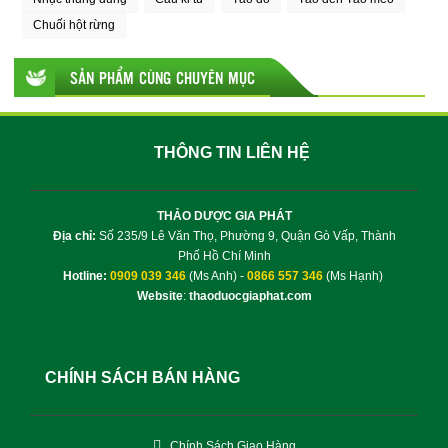
Chuối hột rừng
SẢN PHẨM CÙNG CHUYÊN MỤC
THÔNG TIN LIÊN HỆ
THẢO DƯỢC GIA PHÁT
Địa chỉ:
Số 235/9 Lê Văn Thọ, Phường 9, Quận Gò Vấp, Thành
Phố Hồ Chí Minh
Hotline:
0909 039 346
(Ms Anh) -
0866 557 346
(Ms Hạnh)
Website
:
thaoduocgiaphat.com
CHÍNH SÁCH BÁN HÀNG
Chính Sách Giao Hàng