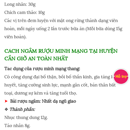
Long nhãn: 30g
Chích cam thảo: 10g
Các vị trên đem luyện với mật ong rừng thành dạng viên
hoàn, mỗi ngày uống 2 lần trước bữa ăn (Mỗi bữa dùng 15g
viên hoàn).
CÁCH NGÂM RƯỢU MINH MẠNG TẠI HUYỆN
CẦN GIỜ AN TOÀN NHẤT
Tác dụng của rượu minh mạng thang:
Có công dụng đại bổ thận, bồi bổ thần kinh, gia tăng khí
Hỗ trợ
huyết, tăng cường sinh lực, mạnh gân cốt, bán thân bất
toại, dương sự kém và tăng tuổi thọ.
Bài rượu ngâm: Nhất dạ ngũ giao
❖
Thành phần:
Nhục thung dung 12g.
Táo nhân 8g.