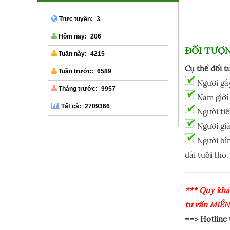
3
Trực tuyến:
206
Hôm nay:
ĐỐI TƯỢ
4215
Tuần này:
Cụ thể đối t
6589
Tuần trước:
Người gầ
9957
Tháng trước:
Nam giới 
2709366
Tất cả:
Người tiê
Người già
Người bìn
dài tuổi thọ.
*** Quý khá
tư vấn MIỄN
==> Hotline