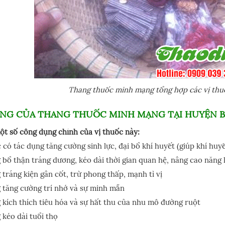
Thang thuốc minh mạng tổng hợp các vị thuốc
NG CỦA THANG THUỐC MINH MẠNG TẠI HUYỆN B
ột số công dụng chính của vị thuốc này:
 có tác dụng tăng cường sinh lực, đại bổ khí huyết (giúp khí huy
bổ thận tráng dương, kéo dài thời gian quan hệ, nâng cao năng 
tráng kiện gân cốt, trừ phong thấp, mạnh tì vị
tăng cường trí nhớ và sự minh mẫn
kích thích tiêu hóa và sự hất thu của nhu mô đường ruột
kéo dài tuổi thọ