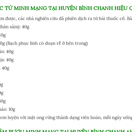
C TỪ MINH MẠNG TẠI HUYỆN BÌNH CHÁNH HIỆU 
ìm được, các nhà nghiên cứu đã phiên dịch ra từ bài thuốc cổ. B
Nhân sâm): 40g
40g
0g (Bạch phục linh có đoạn rễ ở bên trong)
ân: 40g
ịa: 40g
 40g
0g
0g
30g
ảo: 10g
đem luyện với mật ong rừng thành dạng viên hoàn, mỗi ngày uống
ÂM RƯỢU MINH MẠNG TẠI HUYỆN BÌNH CHÁNH A