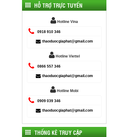
HỖ TRỢ TRỰC TUYẾN
Hotline Vina
0918 910 346
thaoduocgiaphat@gmail.com
Hotline Viettel
0866 557 346
thaoduocgiaphat@gmail.com
Hotline Mobi
0909 039 346
thaoduocgiaphat@gmail.com
THỐNG KÊ TRUY CẬP