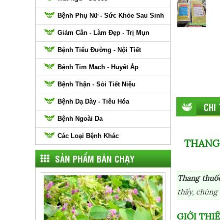
Bệnh Phụ Nữ - Sức Khỏe Sau Sinh
Giảm Cân - Làm Đẹp - Trị Mụn
Bệnh Tiểu Đường - Nội Tiết
Bệnh Tim Mach - Huyết Áp
Bệnh Thận - Sỏi Tiết Niệu
Bệnh Dạ Dày - Tiêu Hóa
CHI
Bệnh Ngoài Da
Các Loại Bệnh Khác
THANG
SẢN PHẨM BÁN CHẠY
Thang thuố
thấy, chúng 
GIỚI TH