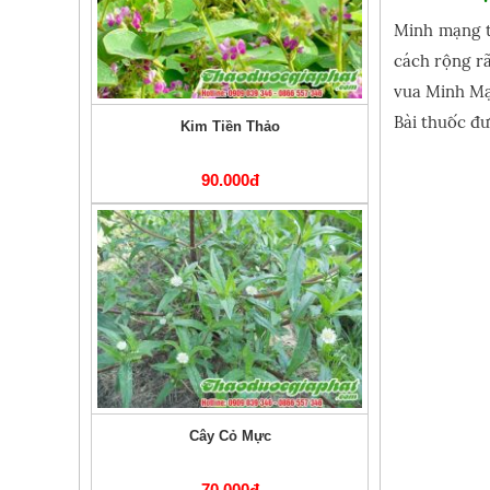
Minh mạng t
cách rộng rã
vua Minh Mạ
Bài thuốc đư
Kim Tiền Thảo
90.000đ
Cây Cỏ Mực
70.000đ