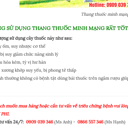
Thang thuốc minh mạn
NG SỬ DỤNG THANG THUỐC MINH MẠNG RẤT TỐT
ượng sử dụng cây thuốc này như sau:
y ốm, suy nhược cơ thể
bị suy giảm chức năng sinh lý
u hóa kém, tỳ vị hư hàn
 xương khớp suy yếu, bị phong tê thấp
h thường không có bệnh tật dùng bài thuốc trên ngâm rượu giú
ch muốn mua hàng hoặc cần tư vấn về triêu chứng bệnh vui lòng
 PHÍ.
 tư vấn 24/7:
0909 039 346
(Ms Anh) -
0866 557 346
(Ms Hạnh)