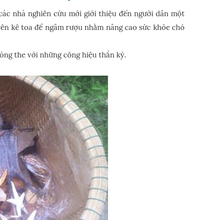
các nhà nghiên cứu mới giới thiệu đến người dân một
guyên kê toa để ngâm rượu nhằm nâng cao sức khỏe chó
òng the với những công hiệu thần kỳ.