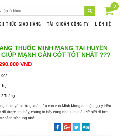
0
CH THỨC GIAO HÀNG
TÀI KHOẢN CÔNG TY
LIÊN HỆ
ANG THUỐC MINH MẠNG TẠI HUYỆN
 GIÚP MẠNH GÂN CỐT TỐT NHẤT ???
290,000 VNĐ
1903
1 Kg
12 Tháng
g, bí quyết trường xuân tửu của vua Minh Mạng do một ngự y triều
 đã được tìm thấy, chúng ta hãy cùng nhau tìm hiểu để biết rõ hơn
hư cách sử dụng nhé!