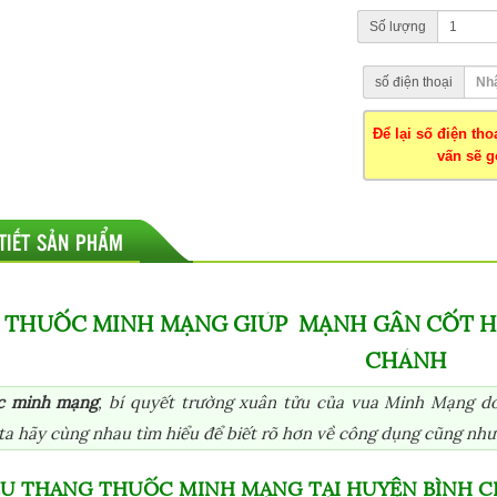
Số lượng
số điện thoại
Để lại số điện th
vấn sẽ gọ
 TIẾT SẢN PHẨM
 THUỐC MINH MẠNG GIÚP MẠNH GÂN CỐT HI
CHÁNH
c minh mạng
, bí quyết trường xuân tửu của vua Minh Mạng do
ta hãy cùng nhau tìm hiểu để biết rõ hơn về công dụng cũng như
IỆU THANG THUỐC MINH MẠNG TẠI HUYỆN BÌNH 