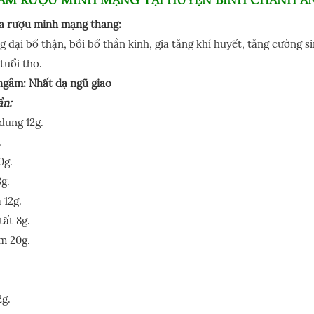
a rượu minh mạng thang:
 đại bổ thận, bồi bổ thần kinh, gia tăng khí huyết, tăng cường s
tuổi thọ.
ngâm: Nhất dạ ngũ giao
ần:
dung 12g.
.
0g.
8g.
 12g.
ất 8g.
m 20g.
.
2g.