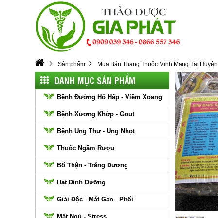
Sản phẩm
Mua Bán Thang Thuốc Minh Mạng Tại Huyện 
DANH MỤC SẢN PHẨM
Bệnh Đường Hô Hấp - Viêm Xoang
Bệnh Xương Khớp - Gout
Bệnh Ung Thư - Ung Nhọt
Thuốc Ngâm Rượu
Bổ Thận - Tráng Dương
Hạt Dinh Dưỡng
Giải Độc - Mát Gan - Phổi
Mất Ngủ - Stress