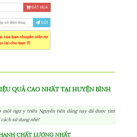
ĐẶT MUA
GỬI
oại của bạn chuyên viên tư
i lại cho bạn !!!
ỆU QUẢ CAO NHẤT TẠI HUYỆN BÌNH
 một ngự y triều Nguyễn tiến dâng nay đã được tìm
 cách sử dụng nhé!
CHÁNH CHẤT LƯỢNG NHẤT