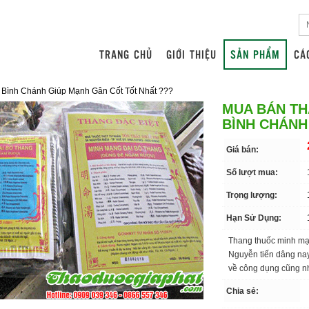
TRANG CHỦ
GIỚI THIỆU
SẢN PHẨM
CÁ
Bình Chánh Giúp Mạnh Gân Cốt Tốt Nhất ???
MUA BÁN TH
BÌNH CHÁNH
Giá bán:
Số lượt mua:
Trọng lượng:
Hạn Sử Dụng:
Thang thuốc minh mạn
Nguyễn tiến dâng nay
về công dụng cũng n
Chia sẻ: