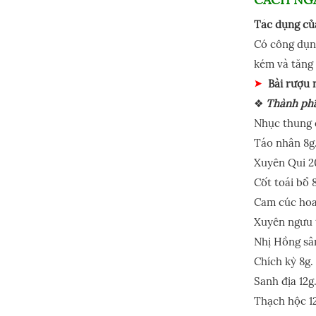
Tác dụng củ
Có công dụng
kém và tăng 
Bài rượu 
❖
Thành ph
Nhục thung 
Táo nhân 8g
Xuyên Qui 2
Cốt toái bổ 
Cam cúc hoa
Xuyên ngưu t
Nhị Hồng sâ
Chích kỳ 8g.
Sanh địa 12g
Thạch hộc 1