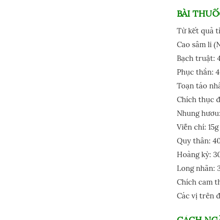
BÀI THUỐ
Từ kết quả t
Cao sâm li (
Bạch truật: 
Phục thần: 4
Toạn táo nh
Chích thục đ
Nhung hươu:
Viễn chí: 15g
Quy thân: 4
Hoàng kỳ: 3
Long nhãn: 
Chích cam th
Các vị trên 
CÁCH NG