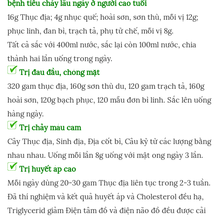
bệnh tiêu chảy lâu ngày ở người cao tuổi
16g Thục địa; 4g nhục quế; hoài sơn, sơn thù, mỗi vị 12g;
phục linh, đan bì, trạch tả, phụ tử chế, mỗi vị 8g.
Tất cả sắc với 400ml nước, sắc lại còn 100ml nước, chia
thành hai lần uống trong ngày.
Trị đau đầu, chóng mặt
320 gam thục địa, 160g sơn thù du, 120 gam trạch tả, 160g
hoài sơn, 120g bạch phục, 120 mẫu đơn bì linh. Sắc lên uống
hàng ngày.
Trị chảy máu cam
Cây Thục địa, Sinh địa, Địa cốt bì, Câu kỷ tử các lượng bằng
nhau nhau. Uống mỗi lần 8g uống với mật ong ngày 3 lần.
Trị huyết áp cao
Mỗi ngày dùng 20-30 gam Thục địa liên tục trong 2-3 tuần.
Đã thí nghiệm và kết quả huyết áp và Cholesterol đều hạ,
Triglycerid giảm Điện tâm đồ và điện não đồ đều được cải