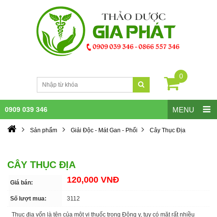
0
0909 039 346
MENU
Sản phẩm
Giải Độc - Mát Gan - Phổi
Cây Thục Địa
CÂY THỤC ĐỊA
120,000 VNĐ
Giá bán:
Số lượt mua:
3112
Thục địa vốn là tên của một vị thuốc trong Đông y, tuy có mặt rất nhiều