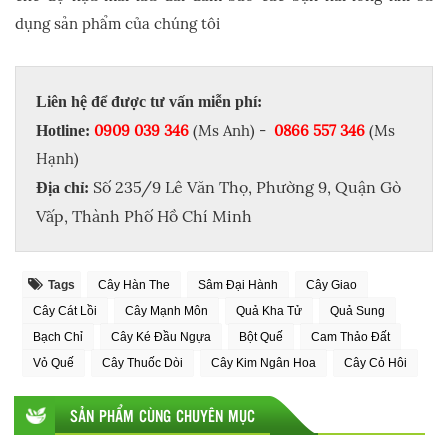
dụng sản phẩm của chúng tôi
Liên hệ để được tư vấn miễn phí:
0909 039 346
(Ms Anh) -
0866 557 346
(Ms
Hotline:
Hạnh)
Số 235/9 Lê Văn Thọ, Phường 9, Quận Gò
Địa chỉ:
Vấp, Thành Phố Hồ Chí Minh
Tags
Cây Hàn The
Sâm Đại Hành
Cây Giao
Cây Cát Lồi
Cây Mạnh Môn
Quả Kha Tử
Quả Sung
Bạch Chỉ
Cây Ké Đầu Ngựa
Bột Quế
Cam Thảo Đất
Vỏ Quế
Cây Thuốc Dòi
Cây Kim Ngân Hoa
Cây Cỏ Hôi
SẢN PHẨM CÙNG CHUYÊN MỤC