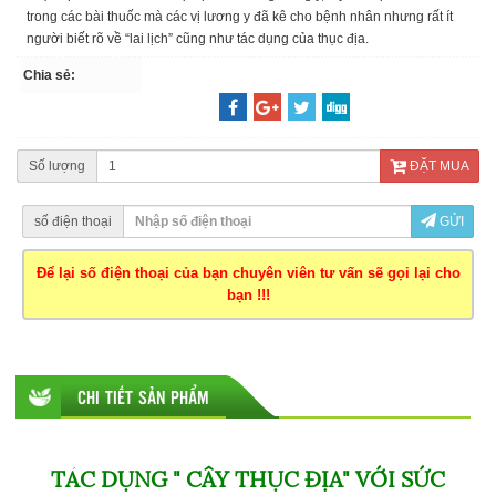
trong các bài thuốc mà các vị lương y đã kê cho bệnh nhân nhưng rất ít
người biết rõ về “lai lịch” cũng như tác dụng của thục địa.
Chia sẻ:
Số lượng
ĐẶT MUA
số điện thoại
GỬI
Để lại số điện thoại của bạn chuyên viên tư vấn sẽ gọi lại cho
bạn !!!
CHI TIẾT SẢN PHẨM
TÁC DỤNG " CÂY THỤC ĐỊA" VỚI SỨC