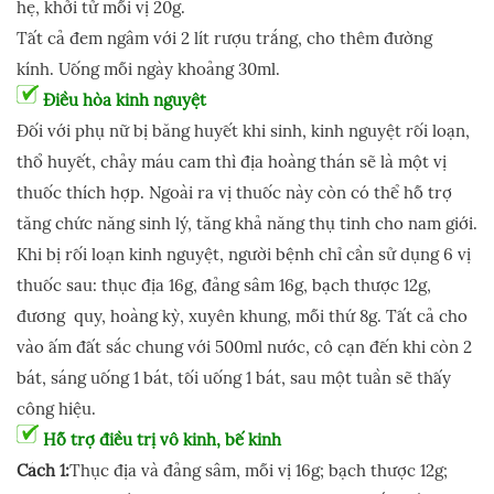
hẹ, khởi tử mỗi vị 20g.
Tất cả đem ngâm với 2 lít rượu trắng, cho thêm đường
kính. Uống mỗi ngày khoảng 30ml.
Điều hòa kinh nguyệt
Đối với phụ nữ bị băng huyết khi sinh, kinh nguyệt rối loạn,
thổ huyết, chảy máu cam thì địa hoàng thán sẽ là một vị
thuốc thích hợp. Ngoài ra vị thuốc này còn có thể hỗ trợ
tăng chức năng sinh lý, tăng khả năng thụ tinh cho nam giới.
Khi bị rối loạn kinh nguyệt, người bệnh chỉ cần sử dụng 6 vị
thuốc sau: thục địa 16g, đảng sâm 16g, bạch thược 12g,
đương quy, hoàng kỳ, xuyên khung, mỗi thứ 8g. Tất cả cho
vào ấm đất sắc chung với 500ml nước, cô cạn đến khi còn 2
bát, sáng uống 1 bát, tối uống 1 bát, sau một tuần sẽ thấy
công hiệu.
Hỗ trợ điều trị vô kinh, bế kinh
Cách 1:
Thục địa và đảng sâm, mỗi vị 16g; bạch thược 12g;