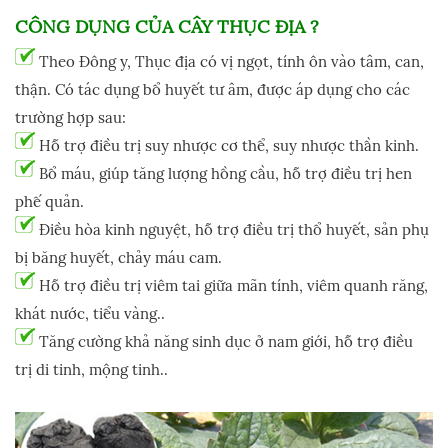
CÔNG DỤNG CỦA
CÂY THỤC ĐỊA
?
Theo Đông y, Thục địa có vị ngọt, tính ôn vào tâm, can,
thận. Có tác dụng bổ huyết tư âm, được áp dụng cho các
trường hợp sau:
Hỗ trợ điều trị suy nhược cơ thể, suy nhược thần kinh.
Bổ máu, giúp tăng lượng hồng cầu, hỗ trợ điều trị hen
phế quản.
Điều hòa kinh nguyệt, hỗ trợ điều trị thổ huyết, sản phụ
bị băng huyết, chảy máu cam.
Hỗ trợ điều trị viêm tai giữa mãn tính, viêm quanh răng,
khát nước, tiểu vàng..
Tăng cường khả năng sinh dục ở nam giới, hỗ trợ điều
trị di tinh, mộng tinh..