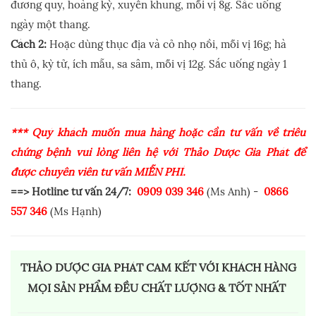
đương quy, hoàng kỳ, xuyên khung, mỗi vị 8g. Sắc uống
ngày một thang.
Cách 2:
Hoặc dùng thục địa và cỏ nhọ nồi, mỗi vị 16g; hà
thủ ô, kỳ tử, ích mẫu, sa sâm, mỗi vị 12g. Sắc uống ngày 1
thang.
*** Quý khách muốn mua hàng hoặc cần tư vấn về triêu
chứng bệnh vui lòng liên hệ với Thảo Dược Gia Phát để
được chuyên viên tư vấn MIỄN PHÍ.
==> Hotline tư vấn 24/7:
0909 039 346
(Ms Anh) -
0866
557 346
(Ms Hạnh)
THẢO DƯỢC GIA PHÁT CAM KẾT VỚI KHÁCH HÀNG
MỌI SẢN PHẨM ĐỀU CHẤT LƯỢNG & TỐT NHẤT