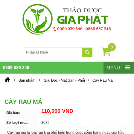
0
0909 039 346
MENU
Sản phẩm
Giải Độc - Mát Gan - Phổi
Cây Rau Má
CÂY RAU MÁ
110,000 VNĐ
Giá bán:
Số lượt mua:
3086
Cây rau má là loại rau khá phổ biến trong cuộc sống hàng ngày của hầu