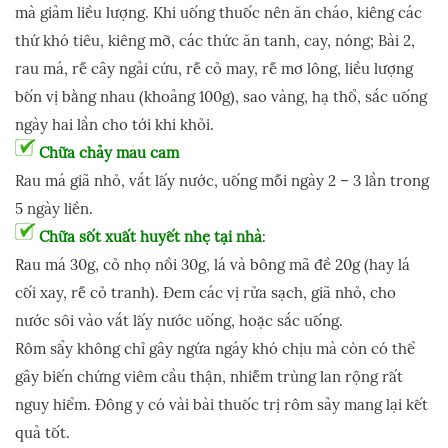
mà giảm liều lượng. Khi uống thuốc nên ăn cháo, kiêng các
thứ khó tiêu, kiêng mỡ, các thức ăn tanh, cay, nóng; Bài 2,
rau má, rễ cây ngải cứu, rễ cỏ may, rễ mơ lông, liều lượng
bốn vị bằng nhau (khoảng 100g), sao vàng, hạ thổ, sắc uống
ngày hai lần cho tới khi khỏi.
Chữa chảy máu cam
Rau má giã nhỏ, vắt lấy nước, uống mỗi ngày 2 – 3 lần trong
5 ngày liền.
Chữa sốt xuất huyết nhẹ tại nhà
:
Rau má 30g, cỏ nhọ nồi 30g, lá và bông mã đề 20g (hay lá
cối xay, rễ cỏ tranh). Đem các vị rửa sạch, giã nhỏ, cho
nước sôi vào vắt lấy nước uống, hoặc sắc uống.
Rôm sẩy không chỉ gây ngứa ngáy khó chịu mà còn có thể
gây biến chứng viêm cầu thận, nhiễm trùng lan rộng rất
nguy hiểm. Đông y có vài bài thuốc trị rôm sảy mang lại kết
quả tốt.