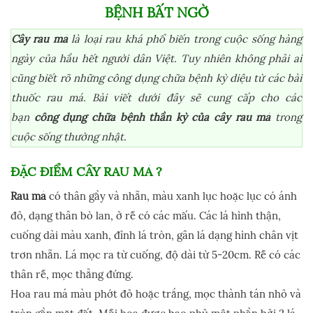
BỆNH BẤT NGỜ
Cây rau má
là loại rau khá phổ biến trong cuộc sống hàng
ngày của hầu hết người dân Việt. Tuy nhiên không phải ai
cũng biết rõ những công dụng chữa bệnh kỳ diệu từ các bài
thuốc rau má. Bài viết dưới đây sẽ cung cấp cho các
bạn
công dụng chữa bệnh thần kỳ của cây rau má
trong
cuộc sống thường nhật.
ĐẶC ĐIỂM CÂY RAU MÁ ?
Rau má
có thân gầy và nhẵn, màu xanh lục hoặc lục có ánh
đỏ, dạng thân bò lan, ở rễ có các mấu. Các lá hình thận,
cuống dài màu xanh, đỉnh lá tròn, gân lá dạng hình chân vịt
trơn nhẵn. Lá mọc ra từ cuống, độ dài từ 5-20cm. Rễ có các
thân rễ, mọc thẳng đứng.
Hoa rau má màu phớt đỏ hoặc trắng, mọc thành tán nhỏ và