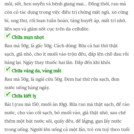
mỏi, sốt, hen suyễn và bệnh giang mai… Đồng thời, rau má
còn có tác dụng trong việc điều trị chứng mất ngủ, xơ cứng
bì, ung thư, rối loạn tuần hoàn, tăng huyết áp, mất trí nhớ,
liền sẹo và giảm nốt cục trên da cellulite.
Chữa mụn nhọt
Rau má 50g, lá gấc 50g. Cách dùng: Rửa cả hai thứ thật
sạch, giã nhỏ, cho ít muối vào trộn đều, đắp lên chỗ đau rồi
băng lại. Ngày thay thuốc hai lần. Đắp đến khi khỏi.
Chữa vàng da, vàng mắt
Rau má 50g, lá ngải cứu 50g. Đem hai thứ rửa sạch, đun
nước uống hàng ngày.
Chữa kiết lỵ
Bài 1 (rau má 150, muối ăn 10g). Rửa rau má thật sạch, để ráo
nước, cho vào cối sạch, bỏ muối vào, giã thật nhỏ, sau chế
thêm một bát nước sôi, quấy đều, để lắgng, gạn lấy nước
trong uống. Người lớn uống cả một lần, trẻ em tuỳ theo tuổi