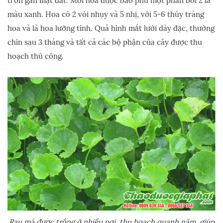
tròn gần mặt đất. Mỗi hoa được bao phủ một phần bởi 2 lá
màu xanh. Hoa có 2 vòi nhụy và 5 nhị, với 5-6 thùy tràng
hoa và là hoa lưỡng tính. Quả hình mắt lưới dày đặc, thường
chín sau 3 tháng và tất cả các bộ phận của cây được thu
hoạch thủ công.
Rau má được trồng ở nhiều nơi, thu hoạch quanh năm, giúp