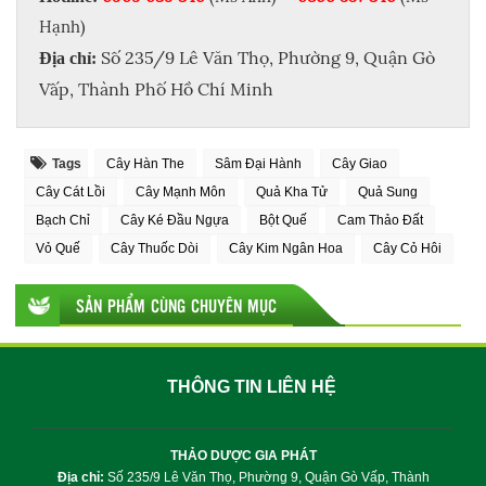
Hạnh)
Số 235/9 Lê Văn Thọ, Phường 9, Quận Gò
Địa chỉ:
Vấp, Thành Phố Hồ Chí Minh
Tags
Cây Hàn The
Sâm Đại Hành
Cây Giao
Cây Cát Lồi
Cây Mạnh Môn
Quả Kha Tử
Quả Sung
Bạch Chỉ
Cây Ké Đầu Ngựa
Bột Quế
Cam Thảo Đất
Vỏ Quế
Cây Thuốc Dòi
Cây Kim Ngân Hoa
Cây Cỏ Hôi
SẢN PHẨM CÙNG CHUYÊN MỤC
THÔNG TIN LIÊN HỆ
THẢO DƯỢC GIA PHÁT
Địa chỉ:
Số 235/9 Lê Văn Thọ, Phường 9, Quận Gò Vấp, Thành