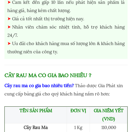
Cam kết đền gấp 10 lần nếu phát hiện sản phẩm là
hàng giả, hàng kém chất lượng.
Giá cả tốt nhất thị trường hiện nay.
Nhân viên chăm sóc nhiệt tình, hỗ trợ khách hàng
24/7.
Ưu đãi cho khách hàng mua số lượng lớn & khách hàng
thường niên của công ty.
CÂY RAU MÁ CÓ GIÁ BAO NHIÊU ?
Cây rau má có giá bao nhiêu tiền?
Thảo dược Gia Phát xin
cung cấp bảng giá cho quý khách hàng nắm rõ hơn:
TÊN SẢN PHẨM
ĐƠN VỊ
GIÁ NIÊM YẾT
(VND)
Cây Rau Má
1 Kg
110,000