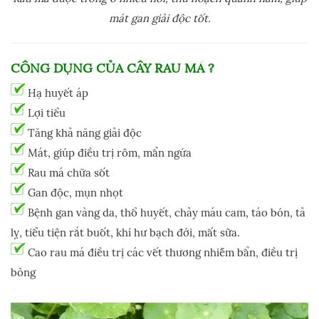
mát gan giải độc tốt.
CÔNG DỤNG CỦA
CÂY RAU MÁ
?
Hạ huyết áp
Lợi tiểu
Tăng khả năng giải độc
Mát, giúp điều trị rôm, mẩn ngứa
Rau má chữa sốt
Gan độc, mụn nhọt
Bệnh gan vàng da, thổ huyết, chảy máu cam, táo bón, tả
lỵ, tiểu tiện rắt buốt, khí hư bạch đới, mất sữa.
Cao rau má điều trị các vết thương nhiễm bẩn, điều trị
bỏng