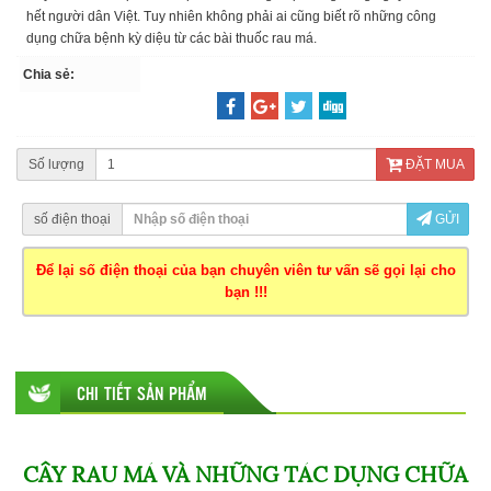
hết người dân Việt. Tuy nhiên không phải ai cũng biết rõ những công
dụng chữa bệnh kỳ diệu từ các bài thuốc rau má.
Chia sẻ:
Số lượng
ĐẶT MUA
số điện thoại
GỬI
Để lại số điện thoại của bạn chuyên viên tư vấn sẽ gọi lại cho
bạn !!!
CHI TIẾT SẢN PHẨM
CÂY RAU MÁ VÀ NHỮNG TÁC DỤNG CHỮA