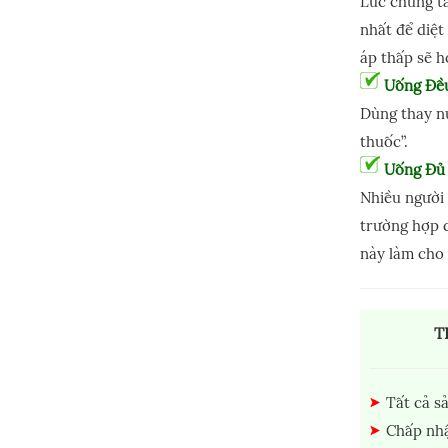
Lúc chúng ta
nhất để diệt
áp thấp sẽ h
Uống Đề
Dùng thay nư
thuốc”.
Uống Đủ
Nhiều người 
trường hợp d
này làm cho
T
Tất cả s
Chấp nhậ