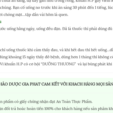
 chưa ăn sáng, dạ dày gần như trống rỗng, khuẩn H.P gây viêm lo
 chúng. Bạn cố uống no trước khi ăn sáng 30 phút đến 1 tiếng, lú
ơi chóng mặt...tập dần vài hôm là quen.
u
ớc uống hằng ngày, uống đều đặn. Đã là thuốc thì phải dùng đủ
chỉ uống thuốc khi cảm thấy đau, và khi hết đau thì hết uống...
ùng khoàng 15 ngày thấy đở bệnh, dùng hơn 1 tháng thì không c
 Vi khuẩn H.P có cơ hội “DƯỠNG THƯƠNG” và lại bùng phát khi đ
HẢO DƯỢC GIA PHÁT CAM KẾT VỚI KHÁCH HÀNG MỌI SẢ
ản phẩm có giấy chứng nhận đạt An Toàn Thực Phẩm.
n đổi trả hoăc hoàn tiền 100% cho khách hàng nếu sản phâm kh