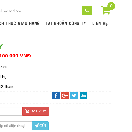
0
CH THỨC GIAO HÀNG
TÀI KHOẢN CÔNG TY
LIÊN HỆ
Y
100,000 VNĐ
5580
1 Kg
12 Tháng
ĐẶT MUA
GỬI