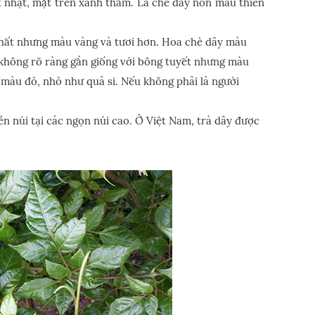
t nhạt, mặt trên xanh thẫm. Lá chè dây non màu thiên
 thất nhưng màu vàng và tươi hơn. Hoa chè dây màu
hông rõ ràng gần giống với bông tuyết nhưng màu
y màu đỏ, nhỏ như quả si. Nếu không phải là người
ền núi tại các ngọn núi cao. Ở Việt Nam, trà dây được