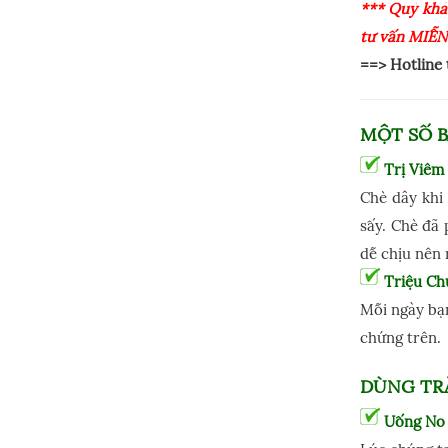
*** Quý khá
tư vấn MIỄN
==> Hotline
MỘT SỐ B
Trị Viêm
Chè dây khi
sấy. Chè đã
dễ chịu nên 
Triệu Ch
Mỗi ngày bạn
chứng trên.
DÙNG TRÀ
Uống No