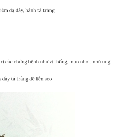
iêm dạ dày, hành tá tràng.
 trị các chứng bệnh như vị thống, mụn nhọt, nhũ ung,
ạ dày tá tràng dễ liền sẹo