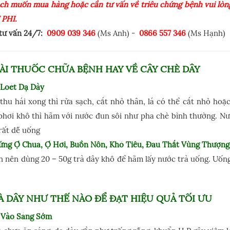
ch muốn mua hàng hoặc cần tư vấn về triêu chứng bệnh vui lòng
 PHÍ.
 tư vấn 24/7:
0909 039 346
(Ms Anh) -
0866 557 346
(Ms Hạnh)
ÀI THUỐC CHỮA BỆNH HAY VỀ CÂY CHÈ DÂY
 Loét Dạ Dày
 thu hái xong thì rửa sạch, cắt nhỏ thân, lá có thể cắt nhỏ h
 phơi khô thì hãm với nước đun sôi như pha chè bình thường. N
rất dễ uống
ứng Ợ Chua, Ợ Hơi, Buồn Nôn, Khó Tiêu, Đau Thắt Vùng Thượng
 nên dùng 20 – 50g trà dây khô để hãm lấy nước trà uống. Uống 
 DÂY NHƯ THẾ NÀO ĐỂ ĐẠT HIỆU QUẢ TỐI ƯU
 Vào Sáng Sớm