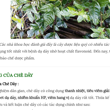
Các nhà khoa học đánh giá đây là cây dược liệu quý có nhiều tá
ụng tốt nhất với bệnh dạ dày nhờ hoạt chất flavonoid. Đến nay,
 bào chế dược phẩm.
G CỦA CHÈ DÂY
a Chè Dây :
ghiệm dân gian, chè dây có công dụng
thanh nhiệt, tiêu viêm giải
ét dạ dày, nhiễm khuẩn HP, viêm hang vị
dạ dày rất tốt. Thừa kế
u và kết luận chè dây có các tác dụng chính như sau: