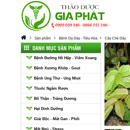
Sản phẩm
Bệnh Dạ Dày - Tiêu Hóa
Cây Chè Dây
DANH MỤC SẢN PHẨM
Bệnh Đường Hô Hấp - Viêm Xoang
Bệnh Xương Khớp - Gout
Bệnh Ung Thư - Ung Nhọt
Thuốc Ngâm Rượu
Bổ Thận - Tráng Dương
Hạt Dinh Dưỡng
Giải Độc - Mát Gan - Phổi
Mất Ngủ - Stress