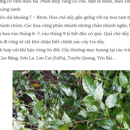
ưng có viền màu tía. Phần mép răng có cưa, mặt lá nhẵn, màu rấ
 càng xanh.
iều dài khoảng 7 – 10cm. Hoa chè dây gần giống với nụ hoa tam
thành chùm. Các hoa cũng phân nhánh nhưng chân nhánh ngắn, k
a hoa vào tháng 6 -7, vào tháng 9 là bắt đầu có quả. Quả chè dâ
 đi rừng sẽ rất khó nhận biết chính xác cây trà dây.
h hợp với khí hậu vùng ôn đới. Cây thường mọc hoang tại các tri
 Cao Bằng, Sơn La, Lào Cai (SaPa), Tuyên Quang, Yên Bái…