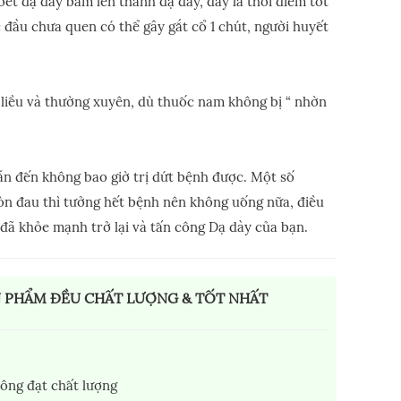
ét dạ dày bám lên thành dạ dày, đây là thời điểm tốt
c đầu chưa quen có thể gây gắt cổ 1 chút, người huyết
 liều và thường xuyên, dù thuốc nam không bị “ nhờn
dẫn đến không bao giờ trị dứt bệnh được. Một số
òn đau thì tưởng hết bệnh nên không uống nữa, điều
ã khỏe mạnh trở lại và tấn công Dạ dày của bạn.
N PHẨM ĐỀU CHẤT LƯỢNG & TỐT NHẤT
ông đạt chất lượng