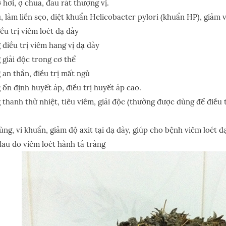
ợ hơi, ợ chua, đau rát thượng vị.
 làm liền sẹo, diệt khuẩn Helicobacter pylori (khuẩn HP), giảm v
ều trị viêm loét dạ dày
điều trị viêm hang vị dạ dày
 giải độc trong cơ thể
 an thần, điều trị mất ngủ
ổn định huyết áp, điều trị huyết áp cao.
 thanh thử nhiệt, tiêu viêm, giải độc (thường được dùng để điều
ùng, vi khuẩn, giảm độ axit tại dạ dày, giúp cho bệnh viêm loét d
đau do viêm loét hành tá tràng