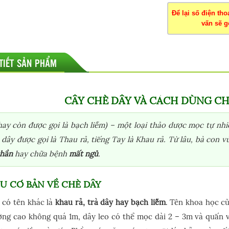
Để lại số điện th
vấn sẽ gọ
 TIẾT SẢN PHẨM
CÂY CHÈ DÂY VÀ CÁCH DÙNG CH
ay còn được gọi là bạch liễm) – một loại thảo dược mọc tự n
dây được gọi là Thau rả, tiếng Tay là Khau rả. Từ lâu, bà con 
thần
hay chữa bệnh
mất ngủ
.
ỆU CƠ BẢN VỀ CHÈ DÂY
có tên khác là
khau rả, trà dây hay bạch liễm
. Tên khoa học củ
ờng cao không quá 1m, dây leo có thể mọc dài 2 – 3m và quấn v