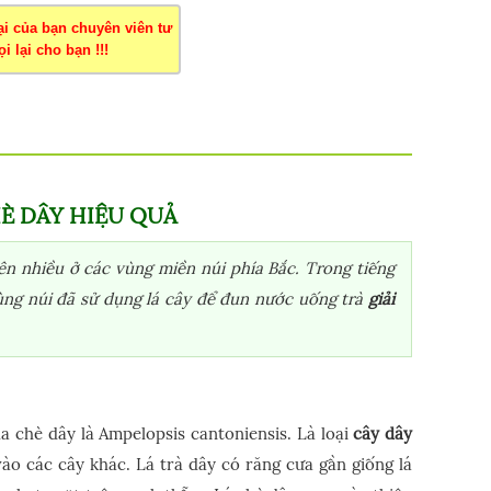
oại của bạn chuyên viên tư
i lại cho bạn !!!
È DÂY HIỆU QUẢ
hiên nhiều ở các vùng miền núi phía Bắc. Trong tiếng
vùng núi đã sử dụng lá cây để đun nước uống trà
giải
a chè dây là Ampelopsis cantoniensis. Là loại
cây dây
ào các cây khác. Lá trà dây có răng cưa gần giống lá