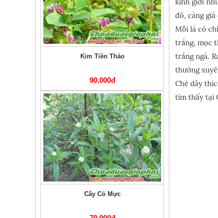
kinh giới nh
đỏ, càng già
Mỗi lá có ch
trắng, mọc 
trắng ngà. R
Kim Tiền Thảo
thường xuyên
90.000đ
Chè dây thíc
tìm thấy tại
Cây Cỏ Mực
70.000đ