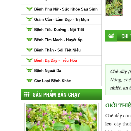
Bệnh Phụ Nữ - Sức Khỏe Sau Sinh
Giảm Cân - Làm Đẹp - Trị Mụn
Bệnh Tiểu Đường - Nội Tiết
CHI
Bệnh Tim Mach - Huyết Áp
Bệnh Thận - Sỏi Tiết Niệu
Bệnh Dạ Dày - Tiêu Hóa
Bệnh Ngoài Da
Chè dây
(h
Nùng, chè 
Các Loại Bệnh Khác
nhiệt, an 
SẢN PHẨM BÁN CHẠY
GIỚI THI
Chè dây
còn 
leo
, cây thư