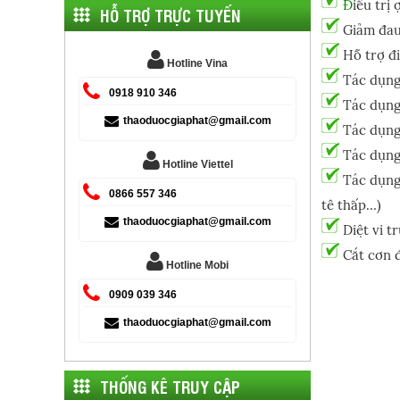
Đ
iều trị 
HỖ TRỢ TRỰC TUYẾN
Giảm đau,
Hỗ trợ đi
Hotline Vina
Tác dụng 
0918 910 346
Tác dụng
thaoduocgiaphat@gmail.com
Tác dụng
Tác dụng 
Hotline Viettel
Tác dụng
0866 557 346
tê thấp…)
thaoduocgiaphat@gmail.com
Diệt vi tr
Cắt cơn 
Hotline Mobi
0909 039 346
thaoduocgiaphat@gmail.com
THỐNG KÊ TRUY CẬP