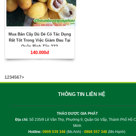
Mua Bán Cây Dủ Dẻ Có Tác Dụng
Rất Tốt Trong Việc Giảm Đau Tại
Quận Bình Tân ???
140.000đ
1
2
3
4
5
6
7
>
THÔNG TIN LIÊN HỆ
THẢO DƯỢC GIA PHÁT
Địa chỉ:
Số 235/9 Lê Văn Thọ, Phường 9, Quận Gò Vấp, Thành Phố Hồ C
Minh
Hotline:
0909 039 346
(Ms Anh) -
0866 557 346
(Ms Hạnh)