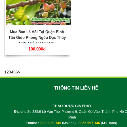
Mua Bán Lá Vối Tại Quận Bình
Tân Giúp Phòng Ngừa Đục Thủy
Tinh Thể Tốt Nhất ??
100.000đ
1
2
3
4
5
6
>
THÔNG TIN LIÊN HỆ
THẢO DƯỢC GIA PHÁT
Địa chỉ:
Số 235/9 Lê Văn Thọ, Phường 9, Quận Gò Vấp, Thành Phố Hồ C
Minh
Hotline:
0909 039 346
(Ms Anh) -
0866 557 346
(Ms Hạnh)