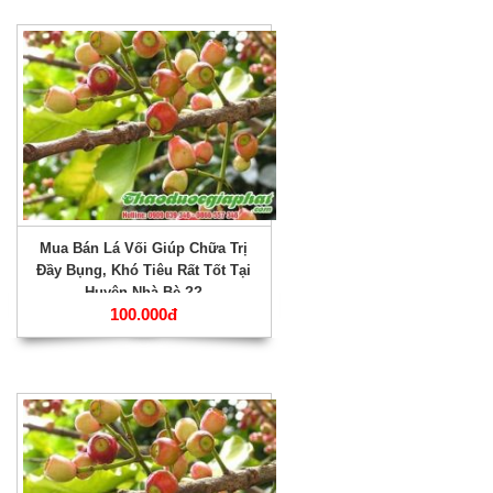
Mua Bán Lá Vối Giúp Chữa Trị
Đầy Bụng, Khó Tiêu Rất Tốt Tại
Huyện Nhà Bè ??
100.000đ