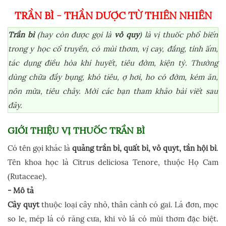
TRẦN BÌ - THẦN DƯỢC TỪ THIÊN NHIÊN
Trần bì
(hay còn được gọi là
vỏ quý
) là vị thuốc phổ biến
trong y học cổ truyền, có mùi thơm, vị cay, đắng, tính ấm,
tác dụng điều hòa khí huyết, tiêu đờm, kiện tỳ. Thường
dùng chữa đầy bụng, khó tiêu, ợ hơi, ho có đờm, kém ăn,
nôn mửa, tiêu chảy. Mời các bạn tham khảo bài viết sau
đây.
GIỚI THIỆU VỊ THUỐC TRẦN BÌ
Có tên gọi khác là
quảng trần bì, quất bì, vỏ quýt, tần hội bì
.
Tên khoa học là Citrus deliciosa Tenore, thuộc Họ Cam
(Rutaceae).
- Mô tả
Cây quýt
thuộc loại cây nhỏ, thân cành có gai. Lá đơn, mọc
so le, mép lá có răng cưa, khi vò lá có mùi thơm đặc biệt.