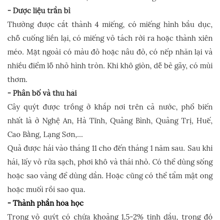
- Dược liệu trần bì
Thường được cắt thành 4 miếng, có miếng hình bầu dục,
chỗ cuống liền lại, có miếng vỏ tách rời ra hoặc thành xiên
méo. Mặt ngoài có màu đỏ hoặc nâu đỏ, có nếp nhăn lại và
nhiều điểm lỗ nhỏ hình tròn. Khi khô giòn, dễ bẻ gãy, có mùi
thơm.
- Phân bố và thu hái
Cây quýt được trồng ở khắp nơi trên cả nước, phổ biến
nhất là ở Nghệ An, Hà Tĩnh, Quảng Bình, Quảng Trị, Huế,
Cao Bằng, Lạng Sơn,…
Quả được hái vào tháng 11 cho đến tháng 1 năm sau. Sau khi
hái, lấy vỏ rửa sạch, phơi khô và thái nhỏ. Có thể dùng sống
hoặc sao vàng để dùng dần. Hoặc cũng có thể tẩm mật ong
hoặc muối rồi sao qua.
- Thành phần hóa học
Trong vỏ quýt có chứa khoảng 1,5-2% tinh dầu, trong đó