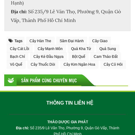
Hạnh)
Số 235/9 Lê Văn Thọ, Phường 9, Quận Gò
Địa chỉ:
Vấp, Thành Phố Hồ Chí Minh
Tags
Cây Hàn The
Sâm Đại Hành
Cây Giao
Cây Cát Lồi
Cây Mạnh Môn
Quả Kha Tử
Quả Sung
Bạch Chỉ
Cây Ké Đầu Ngựa
Bột Quế
Cam Thảo Đất
Vỏ Quế
Cây Thuốc Dòi
Cây Kim Ngân Hoa
Cây Cỏ Hôi
SẢN PHẨM CÙNG CHUYÊN MỤC
THÔNG TIN LIÊN HỆ
THẢO DƯỢC GIA PHÁT
Địa chỉ:
Số 235/9 Lê Văn Thọ, Phường 9, Quận Gò Vấp, Thành
Phố Hồ Chí Minh