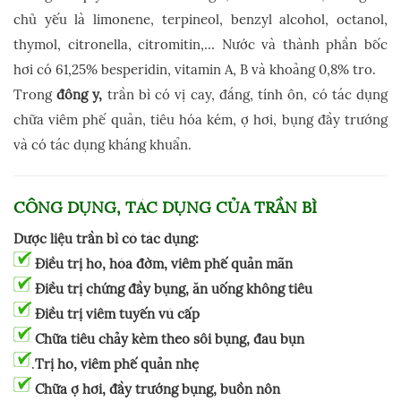
chủ yếu là limonene, terpineol, benzyl alcohol, octanol,
thymol, citronella, citromitin,… Nước và thành phần bốc
hơi có 61,25% besperidin, vitamin A, B và khoảng 0,8% tro.
Trong
đông y,
trần bì có vị cay, đắng, tính ôn, có tác dụng
chữa viêm phế quản, tiêu hóa kém, ợ hơi, bụng đầy trướng
và có tác dụng kháng khuẩn.
CÔNG DỤNG, TÁC DỤNG CỦA TRẦN BÌ
Dược liệu trần bì có tác dụng:
Điều trị ho, hóa đờm, viêm phế quản mãn
Điều trị chứng đầy bụng, ăn uống không tiêu
Điều trị viêm tuyến vú cấp
Chữa tiêu chảy kèm theo sôi bụng, đau bụn
.
Trị ho, viêm phế quản nhẹ
Chữa ợ hơi, đầy trướng bụng, buồn nôn