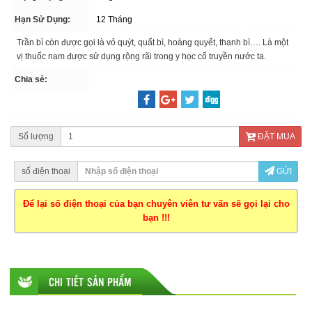
Hạn Sử Dụng:
12 Tháng
Trần bì còn được gọi là vỏ quýt, quất bì, hoàng quyết, thanh bì…. Là một
vị thuốc nam được sử dụng rộng rãi trong y học cổ truyền nước ta.
Chia sẻ:
Số lượng
ĐẶT MUA
số điện thoại
GỬI
Để lại số điện thoại của bạn chuyên viên tư vấn sẽ gọi lại cho
bạn !!!
CHI TIẾT SẢN PHẨM