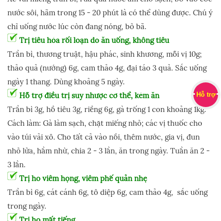
nước sôi, hãm trong 15 - 20 phút là có thể dùng được. Chú ý
chỉ uống nước lúc còn đang nóng, bỏ bã.
Trị tiêu hóa rối loạn do ăn uống, không tiêu
Trần bì, thương truật, hậu phác, sinh khương, mỗi vị 10g;
thảo quả (nướng) 6g, cam thảo 4g, đại táo 3 quả. Sắc uống
ngày 1 thang. Dùng khoảng 5 ngày.
Hỗ trợ
Hỗ trợ điều trị suy nhược cơ thể, kém ăn
Trần bì 3g, hồ tiêu 3g, riềng 6g, gà trống 1 con khoảng 1kg.
Cách làm: Gà làm sạch, chặt miếng nhỏ; các vị thuốc cho
vào túi vải xô. Cho tất cả vào nồi, thêm nước, gia vị, đun
nhỏ lửa, hầm nhừ, chia 2 - 3 lần, ăn trong ngày. Tuần ăn 2 -
3 lần.
Trị ho viêm họng, viêm phế quản nhẹ
Trần bì 6g, cát cánh 6g, tô diệp 6g, cam thảo 4g, sắc uống
trong ngày.
Trị ho mất tiếng