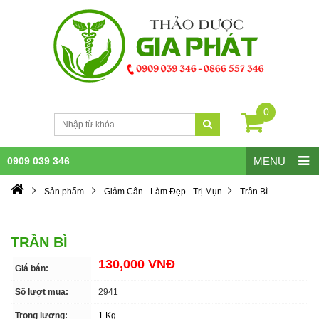
0
0909 039 346
MENU
Sản phẩm
Giảm Cân - Làm Đẹp - Trị Mụn
Trần Bì
TRẦN BÌ
130,000 VNĐ
Giá bán:
Số lượt mua:
2941
Trọng lượng:
1 Kg