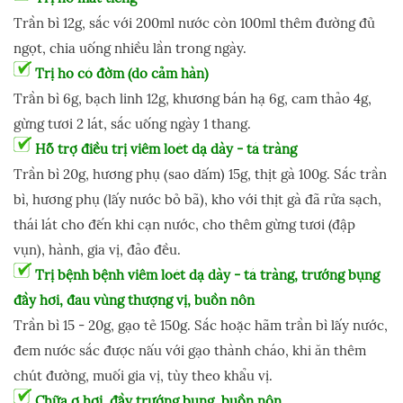
Trần bì 12g, sắc với 200ml nước còn 100ml thêm đường đủ
ngọt, chia uống nhiều lần trong ngày.
Trị ho có đờm (do cảm hàn)
Trần bì 6g, bạch linh 12g, khương bán hạ 6g, cam thảo 4g,
gừng tươi 2 lát, sắc uống ngày 1 thang.
Hỗ trợ điều trị viêm loét dạ dày - tá tràng
Trần bì 20g, hương phụ (sao dấm) 15g, thịt gà 100g. Sắc trần
bì, hương phụ (lấy nước bỏ bã), kho với thịt gà đã rửa sạch,
thái lát cho đến khi cạn nước, cho thêm gừng tươi (đập
vụn), hành, gia vị, đảo đều.
Trị bệnh bệnh viêm loét dạ dày - tá tràng, trướng bụng
đầy hơi, đau vùng thượng vị, buồn nôn
Trần bì 15 - 20g, gạo tẻ 150g. Sắc hoặc hãm trần bì lấy nước,
đem nước sắc được nấu với gạo thành cháo, khi ăn thêm
chút đường, muối gia vị, tùy theo khẩu vị.
Chữa ợ hơi, đầy trướng bụng, buồn nôn