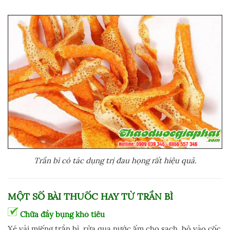
Trần bì có tác dụng trị đau họng rất hiệu quả.
MỘT SỐ BÀI THUỐC HAY TỪ TRẦN BÌ
Chữa đầy bụng khó tiêu
Xé vài miếng trần bì, rửa qua nước ấm cho sạch, bỏ vào cốc