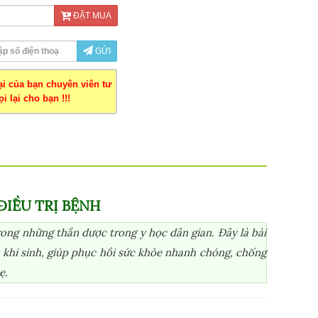
ĐẶT MUA
GỬI
oại của bạn chuyên viên tư
i lại cho bạn !!!
ĐIỀU TRỊ BỆNH
rong những thần dược trong y học dân gian. Đây là bài
 khi sinh, giúp phục hồi sức khỏe nhanh chóng, chống
ẹ.