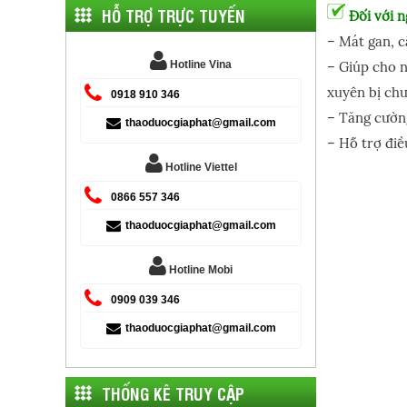
HỖ TRỢ TRỰC TUYẾN
Đối với 
– Mát gan, c
– Giúp cho n
Hotline Vina
xuyên bị chư
0918 910 346
– Tăng cườn
thaoduocgiaphat@gmail.com
– Hỗ trợ điề
Hotline Viettel
0866 557 346
thaoduocgiaphat@gmail.com
Hotline Mobi
0909 039 346
thaoduocgiaphat@gmail.com
THỐNG KÊ TRUY CẬP