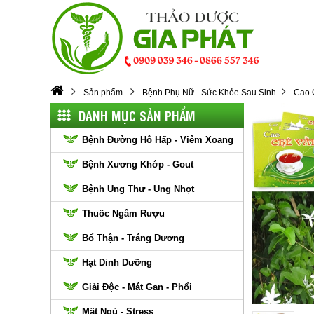
Sản phẩm
Bệnh Phụ Nữ - Sức Khỏe Sau Sinh
Cao 
DANH MỤC SẢN PHẨM
Bệnh Đường Hô Hấp - Viêm Xoang
Bệnh Xương Khớp - Gout
Bệnh Ung Thư - Ung Nhọt
Thuốc Ngâm Rượu
Bổ Thận - Tráng Dương
Hạt Dinh Dưỡng
Giải Độc - Mát Gan - Phổi
Mất Ngủ - Stress