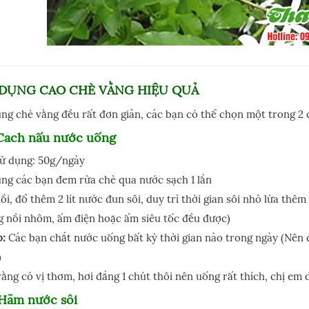
 DỤNG CAO CHÈ VẰNG HIỆU QUẢ
ng chè vằng đều rất đơn giản, các bạn có thể chọn một trong 2
 Cách nấu nước uống
sử dụng: 50g/ngày
ng các bạn đem rửa chè qua nước sạch 1 lần
ồi, đổ thêm 2 lít nước đun sôi, duy trì thời gian sôi nhỏ lừa thêm
g nồi nhôm, ấm điện hoặc ấm siêu tốc đều được)
o:
Các bạn chắt nước uống bất kỳ thời gian nào trong ngày (Nên 
)
ằng có vị thơm, hơi đắng 1 chút thôi nên uống rất thích, chị em d
 Hãm nước sôi