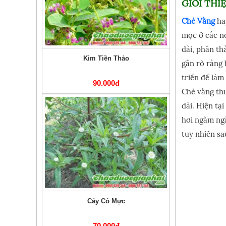
GIỚI THI
Chè Vằng
ha
mọc ở các nơ
dài, phân th
Kim Tiền Thảo
gân rõ ràng 
triển để làm
90.000đ
Chè vằng thư
dài. Hiện tạ
hơi ngăm ngă
tuy nhiên sa
Cây Cỏ Mực
70.000đ