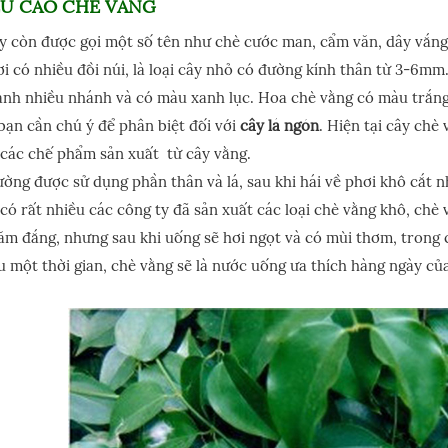
ỆU CAO CHÈ VẰNG
y còn được gọi một số tên như chè cước man, cẩm văn, dây vắng
i có nhiều đồi núi, là loại cây nhỏ có đường kính thân từ 3-6m
ành nhiều nhánh và có màu xanh lục. Hoa chè vằng có màu trắng
bạn cần chú ý để phân biệt đối với
cây lá ngón
. Hiện tại cây chè
 các chế phẩm sản xuất từ cây vằng.
ờng được sử dụng phần thân và lá, sau khi hái về phơi khô cắt n
i có rất nhiều các công ty đã sản xuất các loại chè vằng khô, chè
m đắng, nhưng sau khi uống sẽ hơi ngọt và có mùi thơm, trong c
u một thời gian, chè vằng sẽ là nước uống ưa thích hàng ngày củ