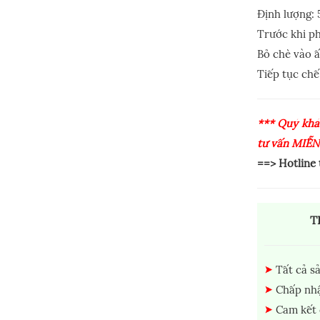
Định lượng: 
Trước khi p
Bỏ chè vào ấ
Tiếp tục chế
*** Quý khá
tư vấn MIỄN
==> Hotline
T
Tất cả s
Chấp nhậ
Cam kết 