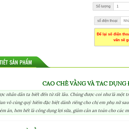
Số lượng
số điện thoại
Để lại số điện th
vấn sẽ gọ
 TIẾT SẢN PHẨM
CAO CHÈ VẰNG VÀ TÁC DỤNG 
c nhân dân ta biết đến từ rất lâu. Chúng được coi như là một t
ian vô cùng quý hiếm đặc biệt dành riêng cho chị em phụ nữ sau
ém ăn, hơn hết là công dụng lợi sữa, giảm cân an toàn cho các m