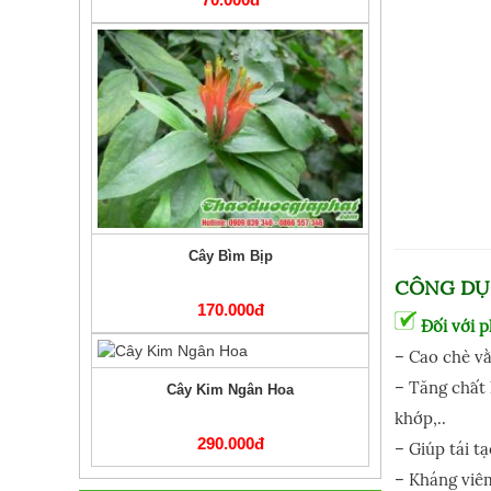
Cây Bìm Bịp
CÔNG DỤ
170.000đ
Đối với p
– Cao chè vằ
– Tăng chất 
Cây Kim Ngân Hoa
khớp,..
290.000đ
– Giúp tái t
– Kháng viêm