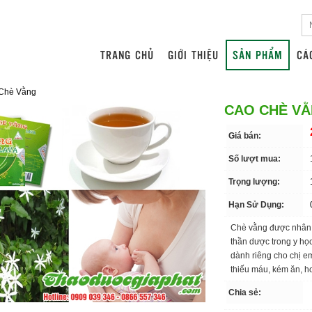
TRANG CHỦ
GIỚI THIỆU
SẢN PHẨM
CÁ
Chè Vằng
CAO CHÈ V
Giá bán:
Số lượt mua:
Trọng lượng:
Hạn Sử Dụng:
Chè vằng được nhân d
thần dược trong y học
dành riêng cho chị e
thiếu máu, kém ăn, h
Chia sẻ: