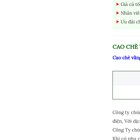
Giá cả tố
Nhân viê
Ưu đãi c
CAO CHÈ 
Cao chè vằng
Công ty chún
điện, Với d
Công Ty chún
Khi có nhu c