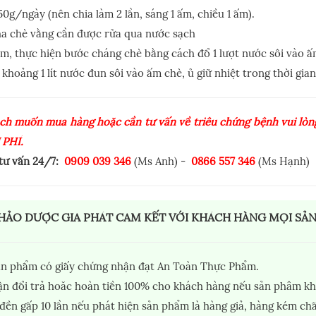
50g/ngày (nên chia làm 2 lần, sáng 1 ấm, chiều 1 ấm).
ha chè vằng cần được rửa qua nước sạch
m, thực hiện bước cháng chè bằng cách đổ 1 lượt nước sôi vào 
 khoảng 1 lít nước đun sôi vào ấm chè, ủ giữ nhiệt trong thời gia
ch muốn mua hàng hoặc cần tư vấn về triêu chứng bệnh vui lòng
 PHÍ.
 tư vấn 24/7:
0909 039 346
(Ms Anh) -
0866 557 346
(Ms Hạnh)
HẢO DƯỢC GIA PHÁT CAM KẾT VỚI KHÁCH HÀNG MỌI SẢ
ản phẩm có giấy chứng nhận đạt An Toàn Thực Phẩm.
n đổi trả hoăc hoàn tiền 100% cho khách hàng nếu sản phâm kh
đền gấp 10 lần nếu phát hiện sản phẩm là hàng giả, hàng kém chấ