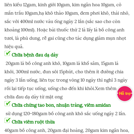
liên kiều 12gam, kinh giới 10gam, kim ngân hoa 10gam, cỏ
mần trầu 10gam,hạ khô thảo 10gam, đem phơi khô, thái nhỏ,
sắc với 400ml nước vàu ống ngày 2 lần (sắc sao cho còn
khoảng 100ml). Hoặc bài thuốc thứ 2 là lấy lá bồ công anh
tươi, là phù dung, rễ gai cũng cho tác dụng giảm mụn nhọt
hiệu quả.
Chữa bệnh đau dạ dày
20gam lá bồ công anh khô, 10gam lá khổ sâm, 15gam lá
khôi, 300ml nước, đun sôi 15phút, cho thêm ít đường chia
ngày 3 lần uống, liên tục trong vòng 10 ngày thì nghỉ 3 ngày
rồi lại tiếp tục uống, uống cho đến khi khỏi.Xem thêm cách
Hỗ trợ
chữa đau dạ dày từ mật ong
Chữa chứng táo bón, nhuận tràng, viêm amidan
sử dụng 120-180gam bồ công anh khô sắc uống ngày 2 lần.
Chữa viêm ruột thừa
40gam bồ công anh, 20gam đại hoàng, 20gam kim ngân hoa,