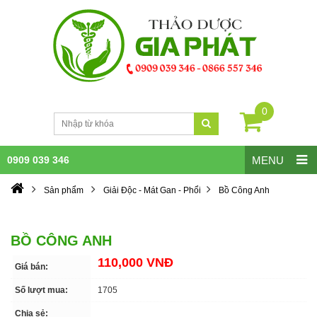
0
0909 039 346
MENU
Sản phẩm
Giải Độc - Mát Gan - Phổi
Bồ Công Anh
BỒ CÔNG ANH
110,000 VNĐ
Giá bán:
Số lượt mua:
1705
Chia sẻ: