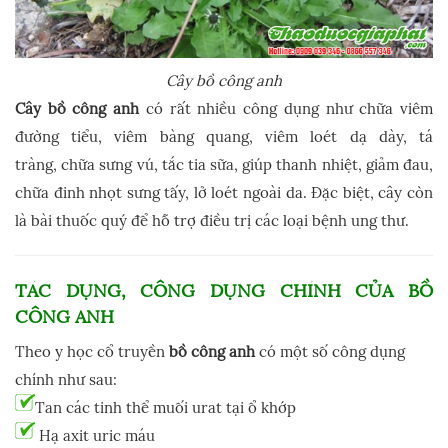
Cây bồ công anh
Cây bồ công anh
có rất nhiều công dụng như chữa viêm
đường tiểu, viêm bàng quang, viêm loét dạ dày, tá
tràng, chữa sưng vú, tắc tia sữa, giúp thanh nhiệt, giảm đau,
chữa đinh nhọt sưng tấy, lở loét ngoài da. Đặc biệt, cây còn
là bài thuốc quý để hỗ trợ điều trị các loại bệnh ung thư.
TÁC DỤNG, CÔNG DỤNG CHÍNH CỦA
BỒ
CÔNG ANH
Theo y học cổ truyền
bồ công anh
có một số công dụng
chính như sau:
Tan các tinh thể muối urat tại ổ khớp
Hạ axit uric máu