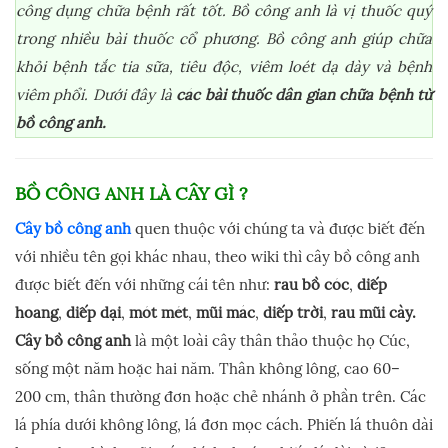
công dụng chữa bệnh rất tốt. Bồ công anh là vị thuốc quý
trong nhiều bài thuốc cổ phương. Bồ công anh giúp chữa
khỏi bệnh tắc tia sữa, tiêu độc, viêm loét dạ dày và bệnh
viêm phổi. Dưới đây là
các bài thuốc dân gian chữa bệnh từ
bồ công anh.
BỒ CÔNG ANH LÀ CÂY GÌ ?
Cây bồ công anh
quen thuộc với chúng ta và được biết đến
với nhiều tên gọi khác nhau, theo wiki thì cây bồ công anh
được biết đến với những cái tên như:
rau bồ cóc
,
diếp
hoang
,
diếp dại
,
mót mét
,
mũi mác
,
diếp trời
,
rau mũi cày.
Cây bồ công anh
là một loài cây thân thảo thuộc họ Cúc,
sống một năm hoặc hai năm. Thân không lông, cao 60–
200 cm, thân thường đơn hoặc chẻ nhánh ở phần trên. Các
lá phía dưới không lông, lá đơn mọc cách. Phiến lá thuôn dài