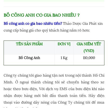
BỒ CÔNG ANH
CÓ
GIÁ BAO NHIÊU ?
Bồ công anh có giá bao nhiêu tiền?
T
hảo Dược Gia Phát xin
cung cấp bảng giá cho quý khách hàng nắm rõ hơn:
TÊN SẢN PHẨM
ĐƠN VỊ
GIÁ NIÊM YẾT
(VND)
Bồ Công Anh
1 Kg
110,000
Công ty chúng tôi giao hàng tận nơi trong nội thành Hồ Chí
Minh. Ở ngoại thành chúng tôi sẽ chuyển hàng theo xe
hoặc theo bưu điện, Với dịch vụ EMS của bưu điện khi nào
nhận được hàng mới bắt đầu thanh toán tiền. Hãy điện
thoại vào đường dây nóng của Công Ty chúng tôi để mua