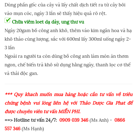
Dùng phần gốc của cây và lấy chất dịch tiết ra từ cây bôi
vào mụn cóc, ngày 3 lần sẽ thấy hiệu quả rõ rệt.
Chữa viêm loét dạ dày, ung thư vú
Ngày 20gam bồ công anh khô, thêm vào kim ngân hoa và hạ
khô thảo cùng lượng, sắc với 600ml lấy 300ml uống ngày 2-
3 lần
Ngoài ra người ta còn dùng bồ công anh làm món ăn thơm
ngon, chế biến trà khô sử dụng hằng ngày, thanh lọc cơ thể
và thải độc gan.
*** Quý khách muốn mua hàng hoặc cần tư vấn về triêu
chứng bệnh vui lòng liên hệ với Thảo Dược Gia Phát để
được chuyên viên tư vấn MIỄN PHÍ.
==> Hotline tư vấn 24/7:
0909 039 346
(Ms Anh) -
0866
557 346
(Ms Hạnh)