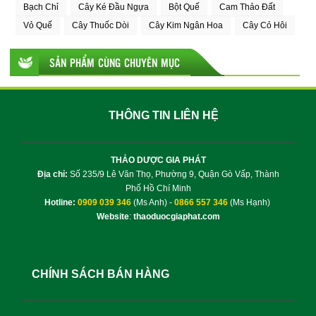
Bạch Chỉ
Cây Ké Đầu Ngựa
Bột Quế
Cam Thảo Đất
Vỏ Quế
Cây Thuốc Dòi
Cây Kim Ngân Hoa
Cây Cỏ Hôi
SẢN PHẨM CÙNG CHUYÊN MỤC
THÔNG TIN LIÊN HỆ
THẢO DƯỢC GIA PHÁT
Địa chỉ:
Số 235/9 Lê Văn Thọ, Phường 9, Quận Gò Vấp, Thành
Phố Hồ Chí Minh
Hotline:
0909 039 346
(Ms Anh) -
0866 557 346
(Ms Hạnh)
Website
:
thaoduocgiaphat.com
CHÍNH SÁCH BÁN HÀNG