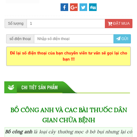
Số lượng
ĐẶT MUA
số điện thoại
GỬI
Để lại số điện thoại của bạn chuyên viên tư vấn sẽ gọi lại cho
bạn !!!
CHI TIẾT SẢN PHẨM
BỒ CÔNG ANH VÀ CÁC BÀI THUỐC DÂN
GIAN CHỮA BỆNH
Bồ công anh
là loại cây thường mọc ở bờ bụi nhưng lại có