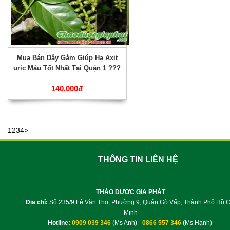
Mua Bán Dây Gắm Giúp Hạ Axit
uric Máu Tốt Nhất Tại Quận 1 ???
140.000đ
1
2
3
4
>
THÔNG TIN LIÊN HỆ
THẢO DƯỢC GIA PHÁT
Địa chỉ:
Số 235/9 Lê Văn Thọ, Phường 9, Quận Gò Vấp, Thành Phố Hồ C
Minh
Hotline:
0909 039 346
(Ms Anh) -
0866 557 346
(Ms Hạnh)