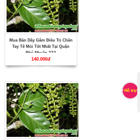
Mua Bán Dây Gắm Điều Trị Chân
Tay Tê Mỏi Tốt Nhất Tại Quận
Phú Nhuận ???
140.000đ
Hỗ trợ