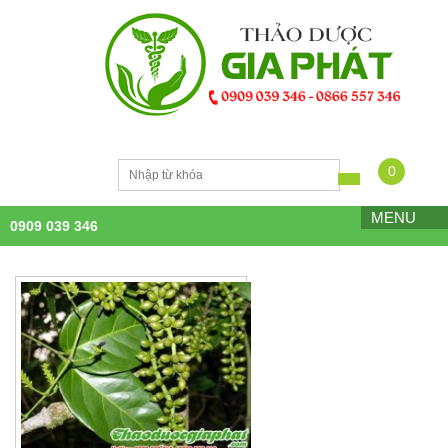
0
MENU
0909 039 346