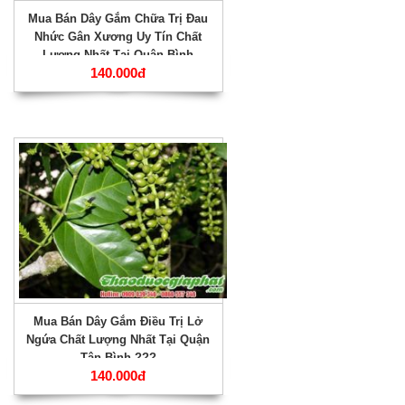
Mua Bán Dây Gắm Chữa Trị Đau
Nhức Gân Xương Uy Tín Chất
Lượng Nhất Tại Quận Bình
140.000đ
Thạnh ???
Mua Bán Dây Gắm Điều Trị Lở
Ngứa Chất Lượng Nhất Tại Quận
Tân Bình ???
140.000đ