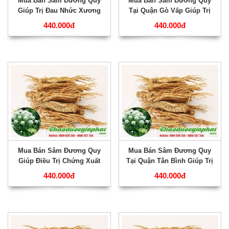
Mua Bán Sâm Đương Quy
Mua Bán Sâm Đương Quy
Giúp Trị Đau Nhức Xương
Tại Quận Gò Vấp Giúp Trị
Khớp Tốt Nhất Tại Quận
Viêm Tuyến Tiền Liệt Rất
440.000đ
440.000đ
Bình Tân ???
Hiệu Quả ???
Mua Bán Sâm Đương Quy
Mua Bán Sâm Đương Quy
Giúp Điều Trị Chứng Xuất
Tại Quận Tân Bình Giúp Trị
Huyết Rất Tốt Tại Quận Bình
Đau Bụng Kinh Hiệu Quả
440.000đ
440.000đ
Thạnh ???
Nhất ???