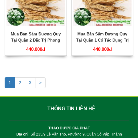
Mua Bán Sâm Đương Quy
Mua Bán Sâm Đương Quy
Tại Quận 2 Đặc Trị Phong
Tại Quận 1 Có Tác Dụng Trị
Thấp Uy Tín Chất Lượng
Ung Nhọt Hiệu Qủa Tốt
440.000đ
440.000đ
Nhất???
Nhất???
1
2
3
>
THÔNG TIN LIÊN HỆ
THẢO DƯỢC GIA PHÁT
Địa chỉ:
Số 235/9 Lê Văn Thọ, Phường 9, Quận Gò Vấp, Thành