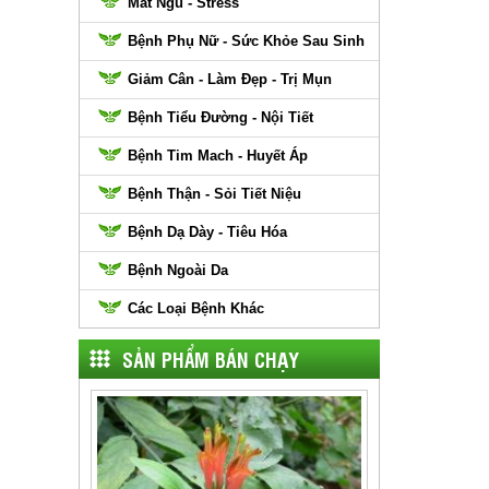
Mất Ngủ - Stress
Bệnh Phụ Nữ - Sức Khỏe Sau Sinh
Giảm Cân - Làm Đẹp - Trị Mụn
Bệnh Tiểu Đường - Nội Tiết
Bệnh Tim Mach - Huyết Áp
Bệnh Thận - Sỏi Tiết Niệu
Bệnh Dạ Dày - Tiêu Hóa
Bệnh Ngoài Da
Các Loại Bệnh Khác
SẢN PHẨM BÁN CHẠY
Cây Bìm Bịp
170.000đ