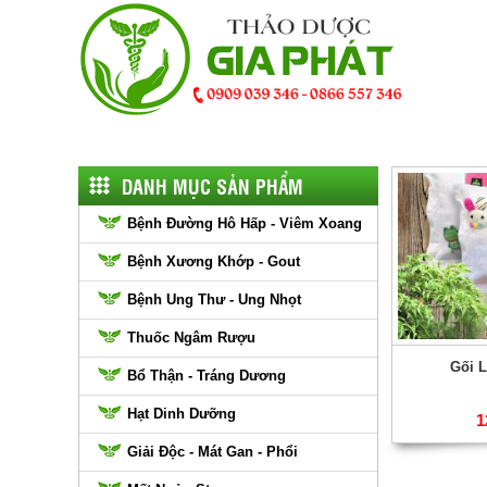
DANH MỤC SẢN PHẨM
Bệnh Đường Hô Hấp - Viêm Xoang
Bệnh Xương Khớp - Gout
Bệnh Ung Thư - Ung Nhọt
Thuốc Ngâm Rượu
Gối L
Bổ Thận - Tráng Dương
Hạt Dinh Dưỡng
1
Giải Độc - Mát Gan - Phổi