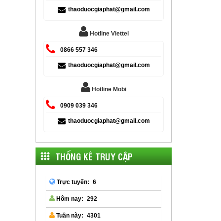
thaoduocgiaphat@gmail.com
Hotline Viettel
0866 557 346
thaoduocgiaphat@gmail.com
Hotline Mobi
0909 039 346
thaoduocgiaphat@gmail.com
THỐNG KÊ TRUY CẬP
6
Trực tuyến:
292
Hôm nay:
4301
Tuần này: