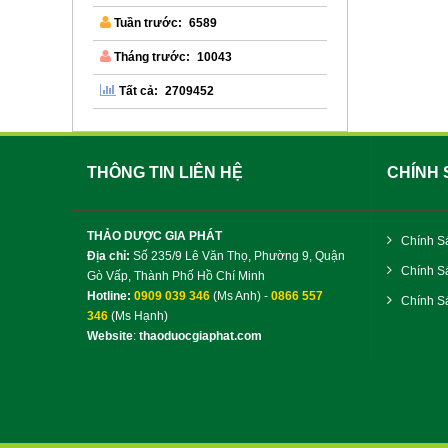
6589
Tuần trước:
10043
Tháng trước:
2709452
Tất cả:
THÔNG TIN LIÊN HỆ
CHÍNH
THẢO DƯỢC GIA PHÁT
Chính S
Địa chỉ:
Số 235/9 Lê Văn Thọ, Phường 9, Quận
Chính S
Gò Vấp, Thành Phố Hồ Chí Minh
Hotline:
0909 039 346
(Ms Anh) -
0866 557
Chính Sá
346
(Ms Hạnh)
Website
:
thaoduocgiaphat.com