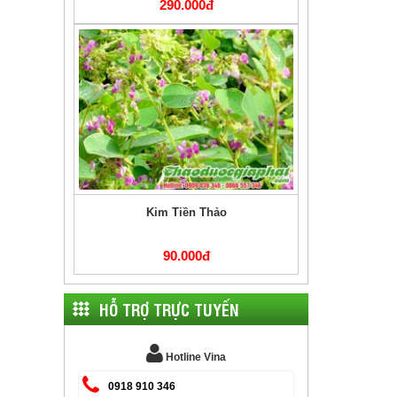
90.000đ
Cây Cỏ Mực
70.000đ
HỖ TRỢ TRỰC TUYẾN
Hotline Vina
0918 910 346