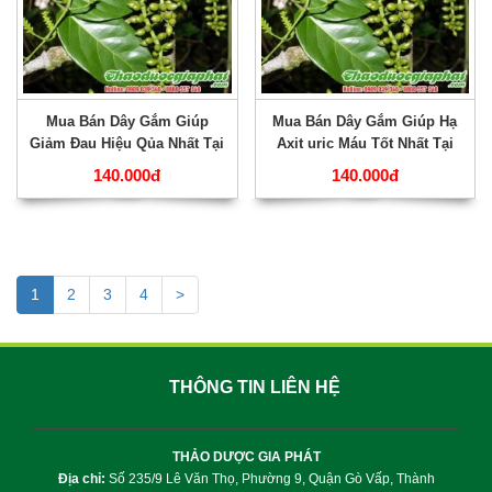
Mua Bán Dây Gắm Giúp
Mua Bán Dây Gắm Giúp Hạ
Giảm Đau Hiệu Qủa Nhất Tại
Axit uric Máu Tốt Nhất Tại
Quận 2 ???
Quận 1 ???
140.000đ
140.000đ
1
2
3
4
>
THÔNG TIN LIÊN HỆ
THẢO DƯỢC GIA PHÁT
Địa chỉ:
Số 235/9 Lê Văn Thọ, Phường 9, Quận Gò Vấp, Thành